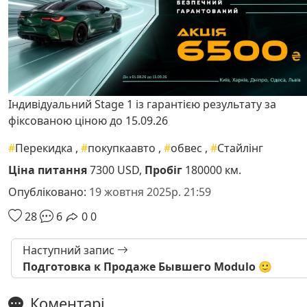
Індивідуальний Stage 1 із гарантією результату за
фіксованою ціною до 15.09.26
#
Перекидка
,
#
покупкаавто
,
#
обвес
,
#
Стайлінг
Ціна питання
7300 USD,
Пробіг
180000 км.
Опубліковано:
19 жовтня 2025р. 21:59
28
6
0
0
Наступний запис
Подготовка к Продаже Бывшего Modulo 🙂
Коментарі