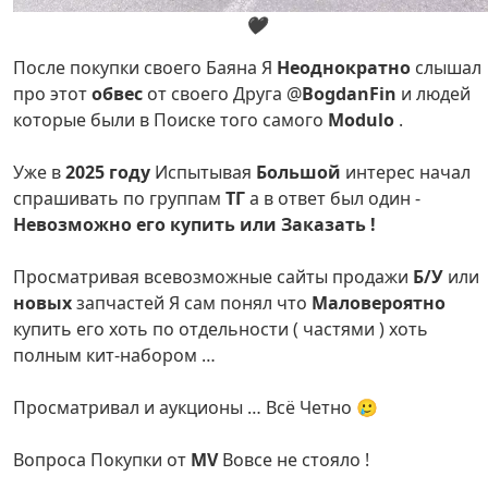
🖤
После покупки своего Баяна Я
Неоднократно
слышал
про этот
обвес
от своего Друга @
BogdanFin
и людей
которые были в Поиске того самого
Modulo
.
Уже в
2025 году
Испытывая
Большой
интерес начал
спрашивать по группам
ТГ
а в ответ был один -
Невозможно его купить или Заказать !
Просматривая всевозможные сайты продажи
Б/У
или
новых
запчастей Я сам понял что
Маловероятно
купить его хоть по отдельности ( частями ) хоть
полным кит-набором …
Просматривал и аукционы … Всё Четно 🥲
Вопроса Покупки от
MV
Вовсе не стояло !