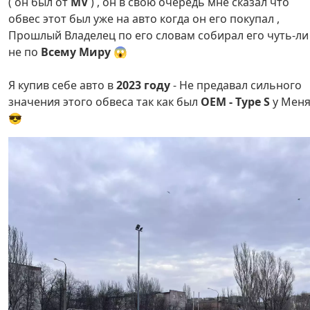
( он был от
MV
) , он в свою очередь мне сказал что
обвес этот был уже на авто когда он его покупал ,
Прошлый Владелец по его словам собирал его чуть-ли
не по
Всему Миру
😱
Я купив себе авто в
2023 году
- Не предавал сильного
значения этого обвеса так как был
OEM - Type S
у Мен
😎