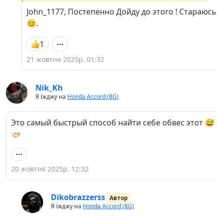
John_1177, Постепенно Дойду до этого ! Стараюсь
😊.
1
21 жовтня 2025р. 01:32
Nik_Kh
Я їжджу на
Honda Accord (8G)
Это самый быстрый способ найти себе обвес этот 😅
🫱🏻‍🫲🏼
20 жовтня 2025р. 12:32
Dikobrazzerss
Автор
Я їжджу на
Honda Accord (8G)