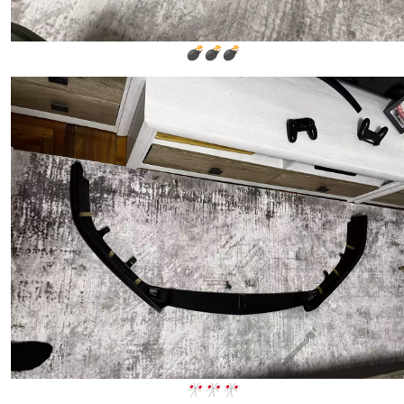
💣💣💣
🎌🎌🎌