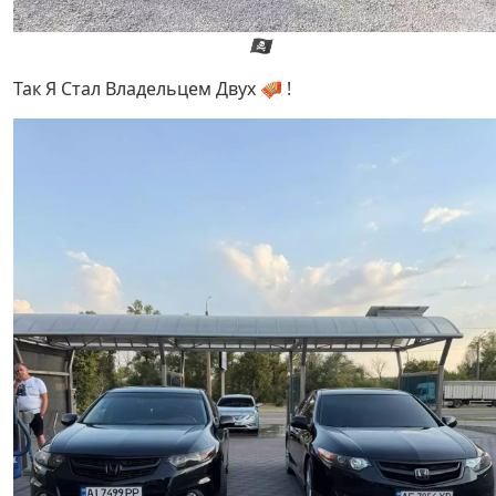
🏴‍☠️
Так Я Стал Владельцем Двух 🪗 !