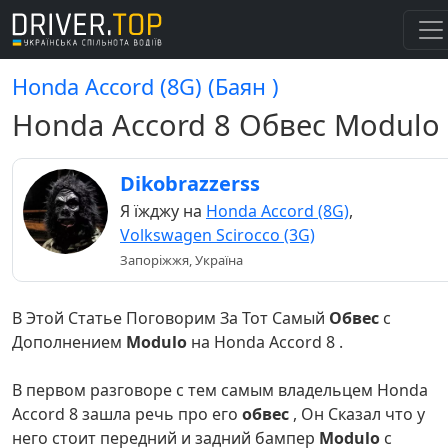
Honda Accord (8G) (Баян )
Honda Accord 8 Обвес Modulo
Dikobrazzerss
Я їжджу на
Honda Accord (8G)
,
Volkswagen Scirocco (3G)
Запоріжжя, Україна
В Этой Статье Поговорим За Тот Самый
Обвес
с
Дополнением
Modulo
на Honda Accord 8 .
В первом разговоре с тем самым владельцем Honda
Accord 8 зашла речь про его
обвес
, Он Сказал что у
него стоит передний и задний бампер
Modulo
с