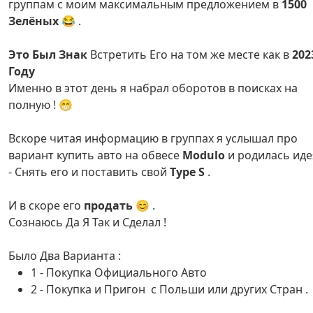
группам с моим максимальным предложением в
1500
Зелёных
😂 .
Это Был Знак
Встретить Его на том же месте как в
202
Году
Именно в этот день я набрал оборотов в поисках на
полную ! 😁
Вскоре читая информацию в группах я услышал про
вариант купить авто на обвесе
Modulo
и родилась иде
- Снять его и поставить свой
Type S
.
И в скоре его
продать
😊 .
Сознаюсь Да Я Так и Сделал !
Было Два Варианта :
1 - Покупка Официального Авто
2 - Покупка и Пригон с Польши или других Стран .