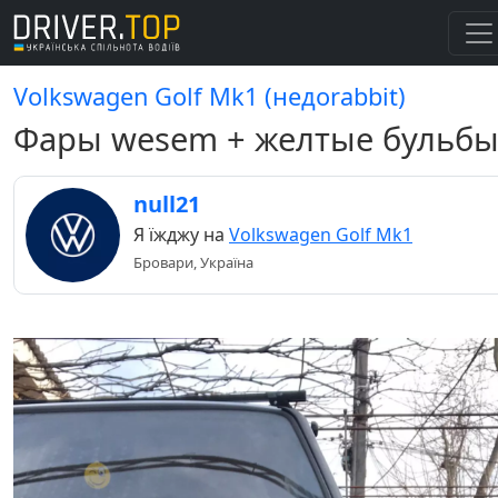
Volkswagen Golf Mk1 (недоrabbit)
Фары wesem + желтые бульб
null21
Я їжджу на
Volkswagen Golf Mk1
Бровари, Україна