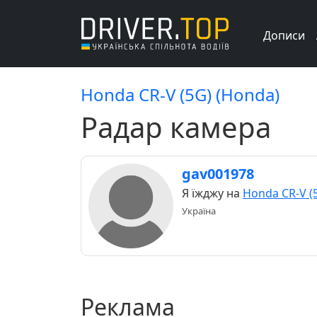
Дописи
Honda CR-V (5G) (Honda)
Радар камера
gav001978
Я їжджу на
Honda CR-V (
Україна
Реклама