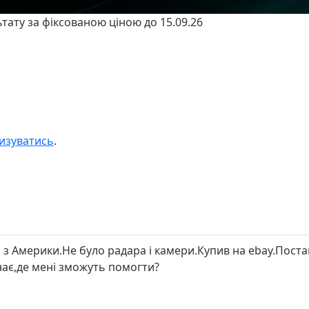
ьтату за фіксованою ціною до 15.09.26
изуватись
.
з Америки.Не було радара і камери.Купив на ebay.Поста
нає,де мені зможуть помогти?