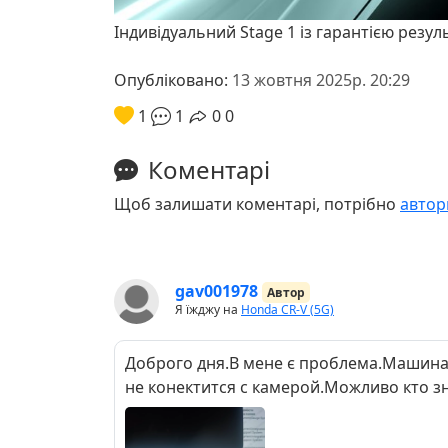
Індивідуальний Stage 1 із гарантією резул
Опубліковано:
13 жовтня 2025р. 20:29
1
1
0
0
Коментарі
Щоб залишати коментарі, потрібно
автор
gav001978
Автор
Я їжджу на
Honda CR-V (5G)
Доброго дня.В мене є проблема.Машина 
не конектится с камерой.Можливо кто з