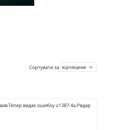
Сортувати за
вив.Тепер видає ошибку u1387-4a.Рвдар