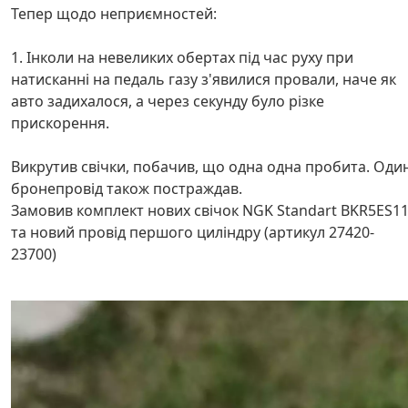
Тепер щодо неприємностей:
1. Інколи на невеликих обертах під час руху при
натисканні на педаль газу з'явилися провали, наче як
авто задихалося, а через секунду було різке
прискорення.
Викрутив свічки, побачив, що одна одна пробита. Оди
бронепровід також постраждав.
Замовив комплект нових свічок NGK Standart BKR5ES1
та новий провід першого циліндру (артикул 27420-
23700)