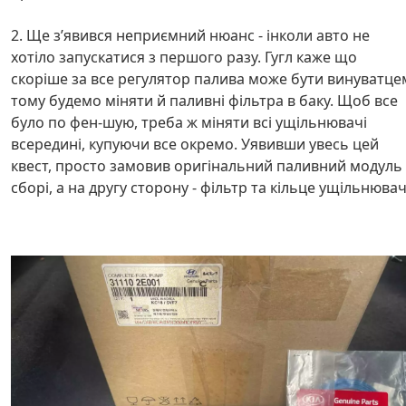
2. Ще зʼявився неприємний нюанс - інколи авто не
хотіло запускатися з першого разу. Гугл каже що
скоріше за все регулятор палива може бути винуватце
тому будемо міняти й паливні фільтра в баку. Щоб все
було по фен-шую, треба ж міняти всі ущільнювачі
всередині, купуючи все окремо. Уявивши увесь цей
квест, просто замовив оригінальний паливний модуль
сборі, а на другу сторону - фільтр та кільце ущільнюва