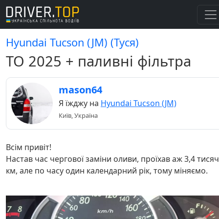
Hyundai Tucson (JM) (Туся)
ТО 2025 + паливні фільтра
mason64
Я їжджу на
Hyundai Tucson (JM)
Київ, Україна
Всім привіт!
Настав час чергової заміни оливи, проїхав аж 3,4 тисяч
км, але по часу один календарний рік, тому міняємо.