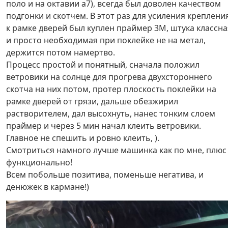
поло и на октавии а7), всегда был доволен качеством
подгонки и скотчем. В этот раз для усиления креплени
к рамке дверей был куплен праймер 3М, штука классна
и просто необходимая при поклейке не на метал,
держится потом намертво.
Процесс простой и понятный, сначала положил
ветровики на солнце для прогрева двухстороннего
скотча на них потом, протер плоскость поклейки на
рамке дверей от грязи, дальше обезжирил
растворителем, дал высохнуть, нанес тонким слоем
праймер и через 5 мин начал клеить ветровики.
Главное не спешить и ровно клеить, ).
Смотриться намного лучше машинка как по мне, плюс
функционально!
Всем побольше позитива, поменьше негатива, и
денюжек в кармане!)