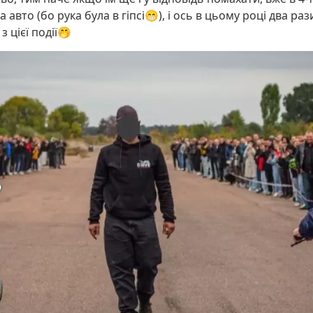
авто (бо рука була в гіпсі😁), і ось в цьому році два раз
 цієї події🤭