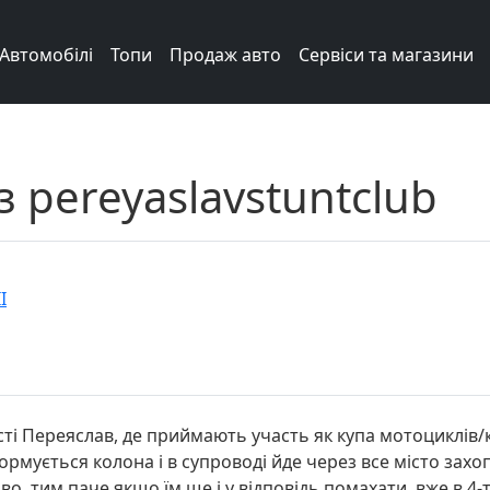
Автомобілі
Топи
Продаж авто
Сервіси та магазини
з pereyaslavstuntclub
I
сті Переяслав, де приймають участь як купа мотоциклів/к
ормується колона і в супроводі йде через все місто зах
иво, тим паче якщо їм ще і у відповідь помахати, вже в 4-