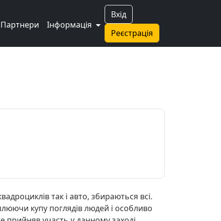
Вхід
Партнери
Інформація
Реєстрація
вадроциклів так і авто, збираються всі.
оплюючи купу поглядів людей і особливо
те прийняв участь у данному заході,