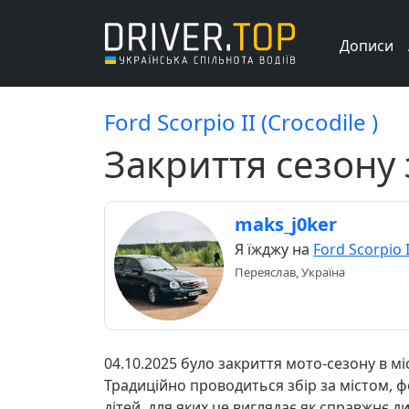
Дописи
Ford Scorpio II (Crocodile )
Закриття сезону 
maks_j0ker
Я їжджу на
Ford Scorpio I
Переяслав, Україна
04.10.2025 було закриття мото-сезону в мі
Традиційно проводиться збір за містом, ф
дітей, для яких це виглядає як справжнє д