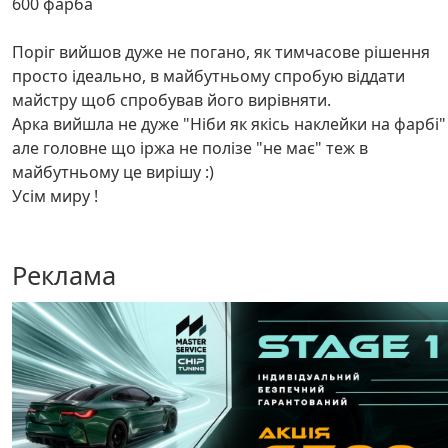
600 фарба
Поріг вийшов дуже не погано, як тимчасове рішення
просто ідеально, в майбутньому спробую віддати
майстру щоб спробував його вирівняти.
Арка вийшла не дуже "Ніби як якісь наклейки на фарбі"
але головне що іржа не полізе "не має" теж в
майбутньому це вирішу :)
Усім миру !
Реклама