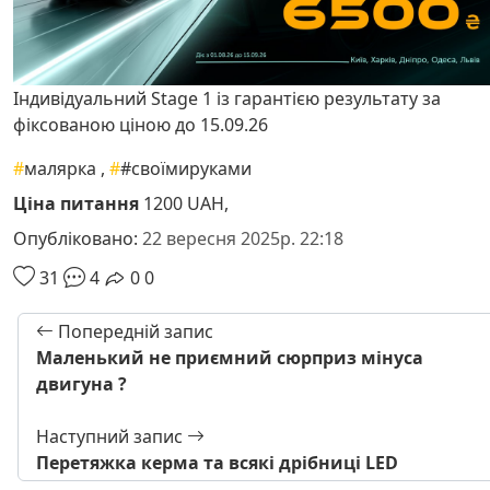
Індивідуальний Stage 1 із гарантією результату за
фіксованою ціною до 15.09.26
#
малярка
,
#
#своїмируками
Ціна питання
1200 UAH,
Опубліковано:
22 вересня 2025р. 22:18
31
4
0
0
Попередній запис
Маленький не приємний сюрприз мінуса
двигуна ?
Наступний запис
Перетяжка керма та всякі дрібниці LED