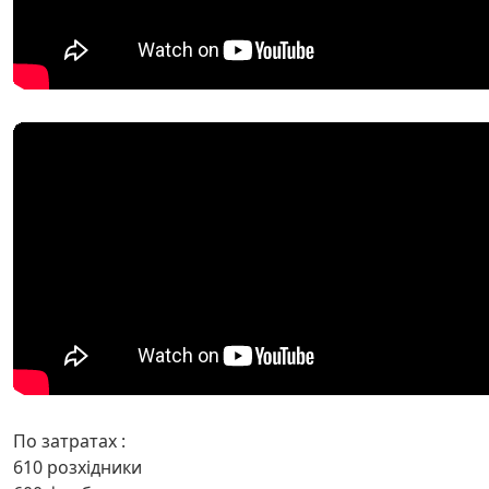
По затратах :
610 розхідники