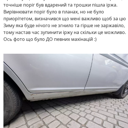
точніше поріг був вдарений та трошки пішла іржа.
Вирівнювати поріг було в планах, но не було
приорітетом, визначився що мені важливо щоб за цю
Зиму яка буде нічого не згнило та гірше не заржавіло,
тому настав час зупинити іржу на скільки це можливо.
Ось фото що було ДО певних махінацій :)