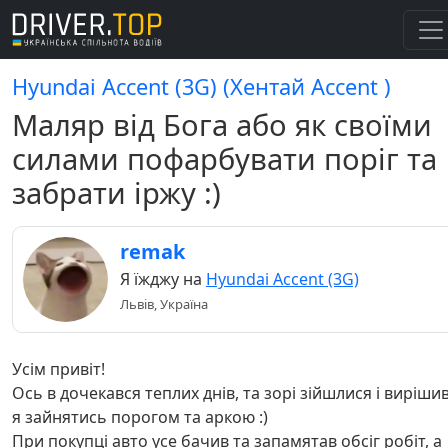
Hyundai Accent (3G) (Хентай Accent )
Маляр від Бога або як своїми
силами пофарбувати поріг та
забрати іржу :)
remak
Я їжджу на
Hyundai Accent (3G)
Львів, Україна
Усім привіт!
Ось в дочекався теплих днів, та зорі зійшлися і виріши
я зайнятись порогом та аркою :)
При покупці авто усе бачив та запамятав обсіг робіт, а