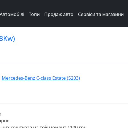
Автомобілі
Топи
Продаж авто
Сервіси та магазини
18Kw)
,
Mercedes-Benz C-class Estate (S203)
р.
орне.
у них коштував на той момент 1100 грн.