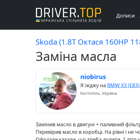
Дописи
Skoda (1.8Т Октася 160HP 1
Заміна масла
niobirus
Я їжджу на
BMW X3 (E83)
Костопіль, Україна
Замінив масло в двигуні + паливний фільт
Перевірив масло в коробці. На рівні і не ч
Офіціали казали, що треба долити. 1 літр 