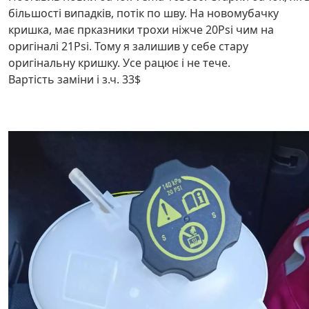
більшості випадків, потік по шву. На новомубачку
кришка, має прказники трохи ніжче 20Psi чим на
оригіналі 21Psi. Тому я залишив у себе стару
оригінальну кришку. Усе рацює і не тече.
Вартість заміни і з.ч. 33$