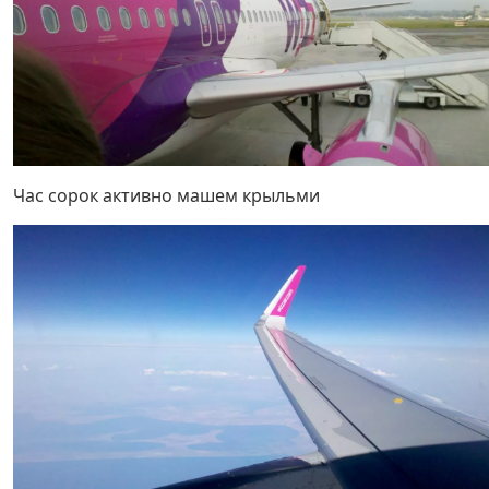
Час сорок активно машем крыльми