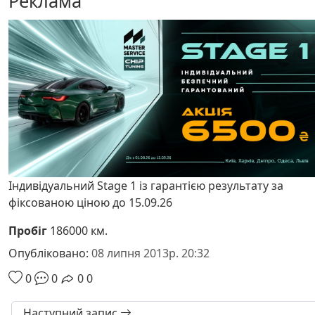
Реклама
Індивідуальний Stage 1 із гарантією результату за
фіксованою ціною до 15.09.26
Пробіг
186000 км.
Опубліковано:
08 липня 2013р. 20:32
0
0
0
0
Наступний запис