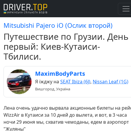
Mitsubishi Pajero iO (Ослик второй)
Путешествие по Грузии. День
первый: Киев-Кутаиси-
Тбилиси.
MaximBodyParts
Я їжджу на
SEAT Ibiza (6J)
,
Nissan Leaf (1G)
Вишгород, Україна
Лена очень удачно вырвала акционные билеты на рей
WizzAir в Кутаиси за 10 дней до вылета, и вот, в 3 часа
ночи 29 июня мы, схватив чемоданы, едем в аэропорт
"Жуляны"