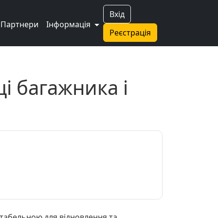
Вхід
Партнери
Інформація
Реєстрація
і багажника і
нтабельною для відновлення та