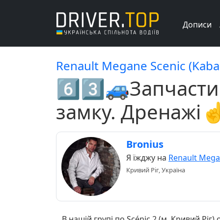
Дописи
Renault Megane Scenic (Kaba
6️⃣3️⃣🚙Запчаст
замку. Дренажі☝
Bronius
Я їжджу на
Renault Mega
Кривий Ріг, Україна
В нашій групі по Scénic 2 (м. Кривий Ріг