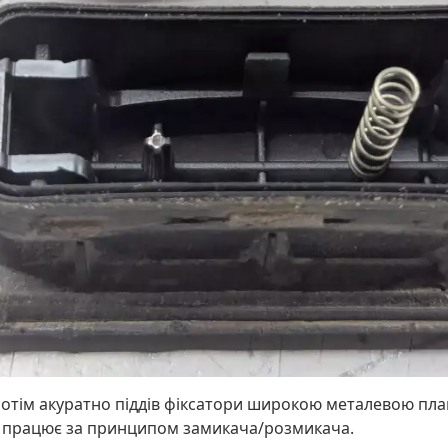
отім акуратно піддів фіксатори широкою металевою пла
: працює за принципом замикача/розмикача.