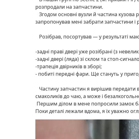
розпродали на запчастини.
Згодом основні вузли й частина кузова р
запропонував мені забрати запчастини і р
Розібрав, посортував — у результаті маю
-задні праві двері уже розібрані (з невел
-задні двері (ляда) зі склом та стоп-сигнал
-трапеція двірників в зборі;
- побиті передні фари. Ще стануть у пригод
Частину запчастин я вирішив передати вл
смаколиків до чаю, а може і безалкогольн
Першим ділом в мене попросили замок ба
Поки деталі лежали вдома, я їх уважно ог