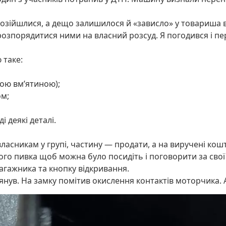
озійшлися, а дещо залишилося й «зависло» у товариша в 
озпорядитися ними на власний розсуд. Я погодився і пере
 таке:
икою вм’ятиною);
ом;
і деякі деталі.
асникам у групі, частину — продати, а на виручені кошт
ого пивка щоб можна було посидіть і поговорити за свої
гажника та кнопку відкривання.
лянув. На замку помітив окислення контактів моторчика.