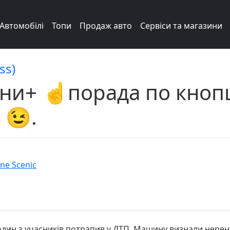
Автомобілі
Топи
Продаж авто
Сервіси та магазини
ss)
ини+ ☝️порада по кнопц
️😉.
ne Scenic
) один з учасників потрапив у ДТП. Машину визнали нере