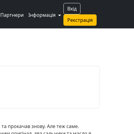
Вхід
Партнери
Інформація
Реєстрація
 та прокачав знову. Але теж саме.
ним оригінал, два сальники та масло в