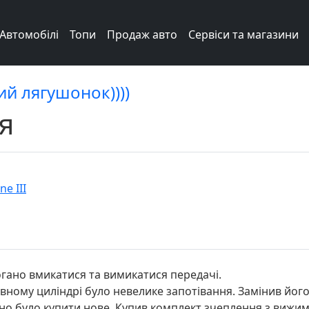
Автомобілі
Топи
Продаж авто
Сервіси та магазини
ий лягушонок))))
я
e III
огано вмикатися та вимикатися передачі.
вному циліндрі було невелике запотівання. Замінив його
ено було купити нове. Купив комплект зчеплення з вижим