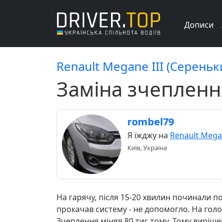
Дописи
Renault Megane III (Сереньк
Заміна зчепленн
rombel79
Я їжджу на
Renault Megan
Київ, Україна
На гарячу, після 15-20 хвилин починали п
прокачав систему - не допомогло. На голо
Зчеплення міняв 80 тис тому. Тому виріш