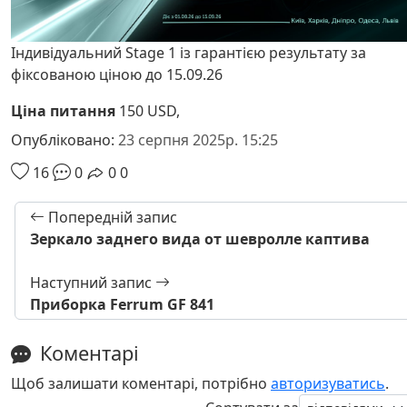
Індивідуальний Stage 1 із гарантією результату за
фіксованою ціною до 15.09.26
Ціна питання
150 USD,
Опубліковано:
23 серпня 2025р. 15:25
16
0
0
0
Попередній запис
Зеркало заднего вида от шевролле каптива
Наступний запис
Приборка Ferrum GF 841
Коментарі
Щоб залишати коментарі, потрібно
авторизуватись
.