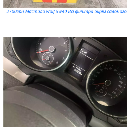
2700грн Мастило wolf 5w40 Всі фільтра окрім салоного