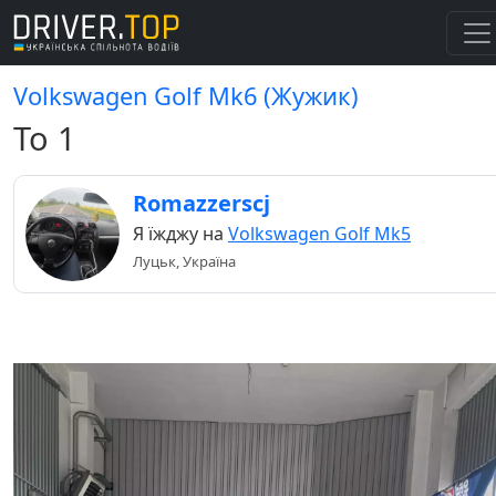
Volkswagen Golf Mk6 (Жужик)
То 1
Romazzerscj
Я їжджу на
Volkswagen Golf Mk5
Луцьк, Україна