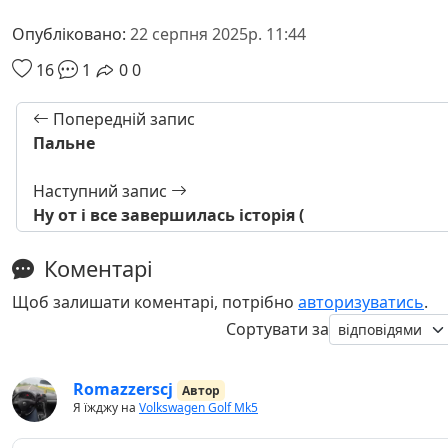
Опубліковано:
22 серпня 2025р. 11:44
16
1
0
0
Попередній запис
Пальне
Наступний запис
Ну от і все завершилась історія (
Коментарі
Щоб залишати коментарі, потрібно
авторизуватись
.
Сортувати за
Romazzerscj
Автор
Я їжджу на
Volkswagen Golf Mk5