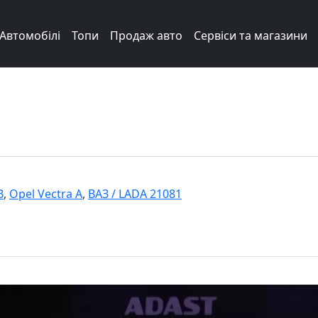
Автомобілі
Топи
Продаж авто
Сервіси та магазини
B
,
Opel Vectra A
,
ВАЗ / LADA 21081