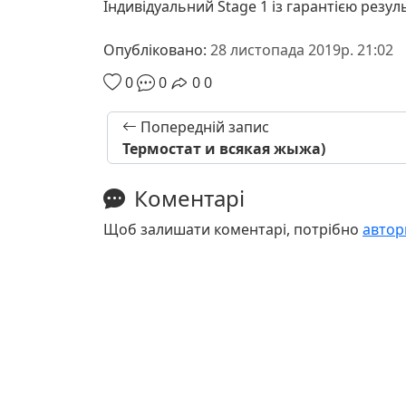
Індивідуальний Stage 1 із гарантією резул
Опубліковано:
28 листопада 2019р. 21:02
0
0
0
0
Попередній запис
Термостат и всякая жыжа)
Коментарі
Щоб залишати коментарі, потрібно
автор
©2026. DRIVERTOP LLC. All rights reserved.