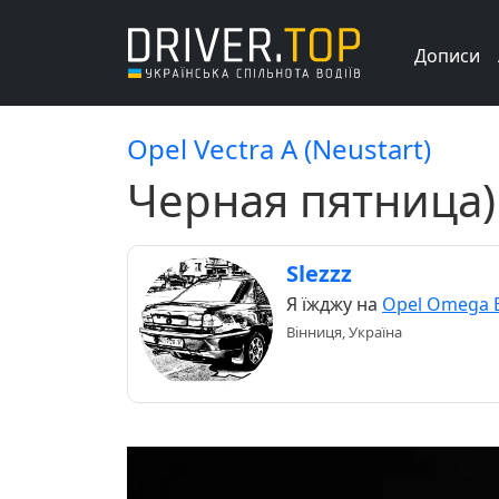
Дописи
Opel Vectra A (Neustart)
Черная пятница)
Slezzz
Я їжджу на
Opel Omega 
Вінниця, Україна