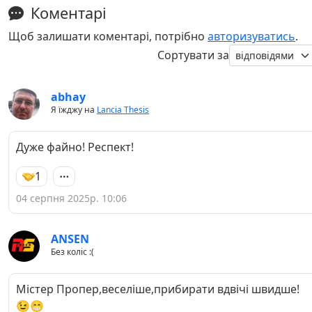
Коментарі
Щоб залишати коментарі, потрібно
авторизуватись
.
Сортувати за
abhay
Я їжджу на
Lancia Thesis
Дуже файно! Респект!
1
04 серпня 2025р. 10:06
ANSEN
Без коліс :(
Містер Пропер,веселіше,прибирати вдвічі швидше!
😉😁