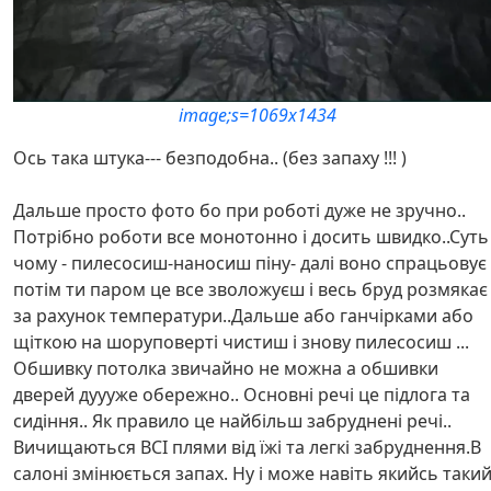
image;s=1069x1434
Ось така штука--- безподобна.. (без запаху !!! )
Дальше просто фото бо при роботі дуже не зручно..
Потрібно роботи все монотонно і досить швидко..Суть
чому - пилесосиш-наносиш піну- далі воно спрацьовує
потім ти паром це все зволожуєш і весь бруд розмякає
за рахунок температури..Дальше або ганчірками або
щіткою на шоруповерті чистиш і знову пилесосиш ...
Обшивку потолка звичайно не можна а обшивки
дверей дуууже обережно.. Основні речі це підлога та
сидіння.. Як правило це найбільш забруднені речі..
Вичищаються ВСІ плями від їжі та легкі забруднення.В
салоні змінюється запах. Ну і може навіть якийсь таки