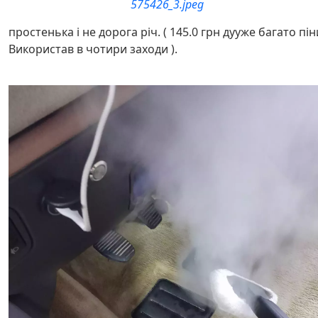
575426_3.jpeg
простенька і не дорога річ. ( 145.0 грн дууже багато пін
Використав в чотири заходи ).