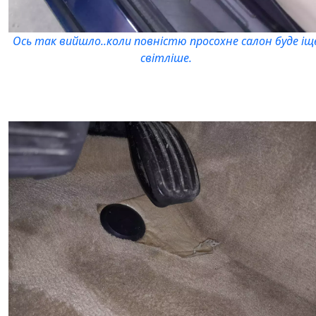
Ось так вийшло..коли повністю просохне салон буде іщ
світліше.