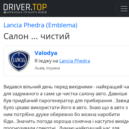
Lancia Phedra (Emblema)
Салон ... чистий
Valodya
Я їжджу на
Lancia Phedra
Львів, Україна
Видався вільний день перед вихідними - найкращий ча
для задуманого а саме це чистка салону авто. Давніше
був придбаний парогенератор для прибирання . Завж
було цікаво використати його в авто. Знаю що в авто з
ним потрібно дууже обережно бо можна наробити
біди.. Значить погода хороша сонячна і наступні вихідн
прогнозували спекотні.. Думаю найкращий час для