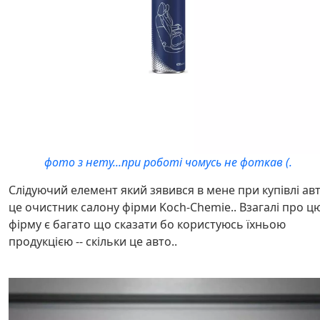
фото з нету...при роботі чомусь не фоткав (.
Слідуючий елемент який зявився в мене при купівлі ав
це очистник салону фірми Koch-Chemie.. Взагалі про ц
фірму є багато що сказати бо користуюсь їхньою
продукцією -- скільки це авто..