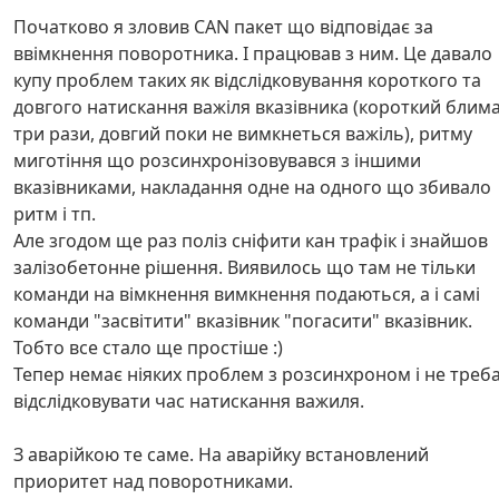
Початково я зловив CAN пакет що відповідає за
ввімкнення поворотника. І працював з ним. Це давало
купу проблем таких як відслідковування короткого та
довгого натискання важіля вказівника (короткий блим
три рази, довгий поки не вимкнеться важіль), ритму
миготіння що розсинхронізовувався з іншими
вказівниками, накладання одне на одного що збивало
ритм і тп.
Але згодом ще раз поліз сніфити кан трафік і знайшов
залізобетонне рішення. Виявилось що там не тільки
команди на вімкнення вимкнення подаються, а і самі
команди "засвітити" вказівник "погасити" вказівник.
Тобто все стало ще простіше :)
Тепер немає ніяких проблем з розсинхроном і не треб
відслідковувати час натискання важиля.
З аварійкою те саме. На аварійку встановлений
приоритет над поворотниками.