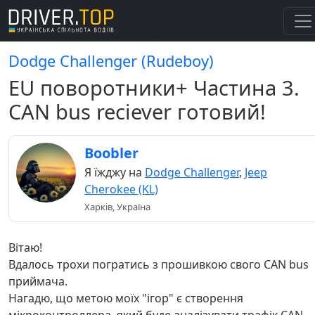
Dodge Challenger (Rudeboy)
EU поворотники+ Частина 3.
CAN bus reciever готовий!
Boobler
Я їжджу на
Dodge Challenger
,
Jeep
Cherokee (KL)
Харків, Україна
Вітаю!
Вдалось трохи погратись з прошивкою свого CAN bus
приймача.
Нагадю, що метою моїх "ігор" є створення