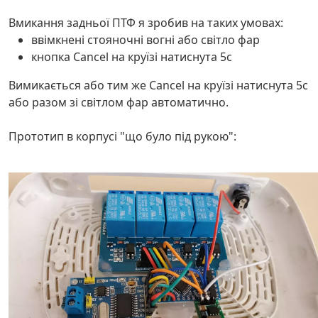
Вмикання задньої ПТФ я зробив на таких умовах:
ввімкнені стояночні вогні або світло фар
кнопка Cancel на круїзі натиснута 5с
Вимикається або тим же Cancel на круїзі натиснута 5с
або разом зі світлом фар автоматично.
Прототип в корпусі "що було під рукою":