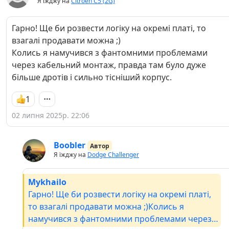
Я їжджу на
Citroen C5 (2G)
Гарно! Ще би розвести логіку на окремі платі, то
взагалі продавати можна ;)
Колись я намучився з фантомними проблемами
через кабельний монтаж, правда там було дуже
більше дротів і сильно тісніший корпус.
1
02 липня 2025р. 22:06
Boobler
Автор
Я їжджу на
Dodge Challenger
Mykhailo
Гарно! Ще би розвести логіку на окремі платі,
то взагалі продавати можна ;)Колись я
намучився з фантомними проблемами через