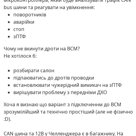
мікроконтроллера, який буде аналізувати трафік CAN
bus шини та реагувати на увімкнення:
поворотників
аварійки
стоп
зПТФ
Чому не вкинути дроти на BCM?
Не хотілося б:
розбирати салон
підпаюватись до дротів проводки
встановлювати чужерідний вимикач на зПТФ
вирішувати проблему з передніми ДХО
Хоча я визнаю що варіант з підключеннм до BCM
зрозумілійший та технічно простіший (але не фізично
:D).
CAN шина та 12В у Челленджера є в багажнику. На