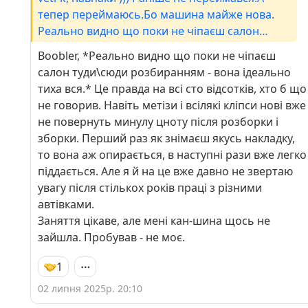
тепер переймаюсь.Бо машина майже нова.
Реально видно що поки не чіпаєш салон
туди\сюди розбиранням - вона ідеально тиха
Boobler, *Реально видно що поки не чіпаєш
вся. Не хочу це втрачати максимально
салон туди\сюди розбиранням - вона ідеально
довго.Ну і зараз сиджу з багатьма
тиха вся.* Це правда на всі сто відсотків, хто б що
робмеженнями, то вигадую собі заняття :)
не говорив. Навіть метізи і всілякі кліпси нові вже
не повернуть минулу цноту після розборки і
зборки. Перший раз як знімаєш якусь накладку,
то вона аж опирається, в наступні рази вже легко
піддається. Але я й на це вже давно не звертаю
увагу після стількох років праці з різними
автівками.
Заняття цікаве, але мені кан-шина щось не
зайшла. Пробував - не моє.
1
02 липня 2025р. 20:10