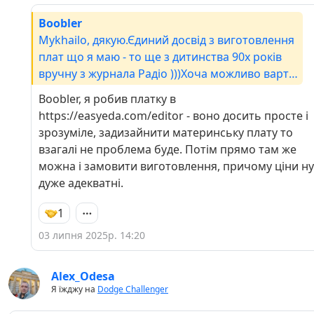
Boobler
Mykhailo, дякую.Єдиний досвід з виготовлення
плат що я маю - то ще з дитинства 90х років
вручну з журнала Радіо )))Хоча можливо варто
спробувати щось простеньке.Повністю свою
Boobler, я робив платку в
плату я точно не потягну бо не маю такого
https://easyeda.com/editor - воно досить просте і
досвіду, і не маю досвіду та обладнання
зрозуміле, задизайнити материнську плату то
монтувати SMD компоненти.Єдине що
взагалі не проблема буде. Потім прямо там же
можливо варто спробувати - це зробити
можна і замовити виготовлення, причому ціни ну
"материнську плату" на яку монтувати оці
дуже адекватні.
готові плати.
1
03 липня 2025р. 14:20
Alex_Odesa
Я їжджу на
Dodge Challenger