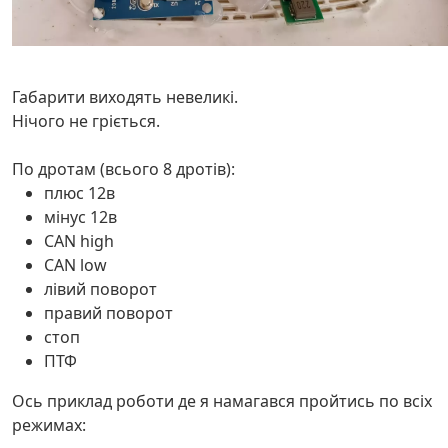
Габарити виходять невеликі.
Нічого не гріється.
По дротам (всього 8 дротів):
плюс 12в
мінус 12в
CAN high
CAN low
лівий поворот
правий поворот
стоп
ПТФ
Ось приклад роботи де я намагався пройтись по всіх
режимах: