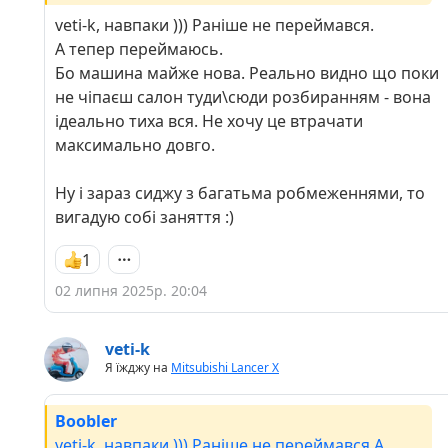
кремпером обтиснув і не гірше завода🙂
veti-k, навпаки ))) Раніше не переймався.
А тепер переймаюсь.
Бо машина майже нова. Реально видно що поки
не чіпаєш салон туди\сюди розбиранням - вона
ідеально тиха вся. Не хочу це втрачати
максимально довго.
Ну і зараз сиджу з багатьма робмеженнями, то
вигадую собі заняття :)
1
02 липня 2025р. 20:04
veti-k
Я їжджу на
Mitsubishi Lancer X
Boobler
veti-k, навпаки ))) Раніше не переймався.А