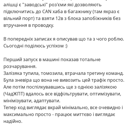
алішці є "заводські" роз'єми які дозволяють
підключитись до CAN хаба в багажнику (там якраз є
вільний порт) та взяти 12в з блока запобіжників без
втручання в проводку.
В попередніх записах я описував що та з чого роблю.
Сьогодні поділюсь успіхом :)
Перший запуск в машині показав тотальне
розчарування.
Залізяка тупила, томозила, втрачала третину команд.
Була зневіра що вона не вивозить цей трафік просто.
Але потім поспілкувавшись ще з однією залізякою
(ЧадЖПТ) вдалось все відфільтрувати, оптимізувати,
мінімізувати, адаптувати.
Тепер код виглядає вкрай мінімально, все очевидно і
максимально просто - працює миттєво і виглядає
надійно.