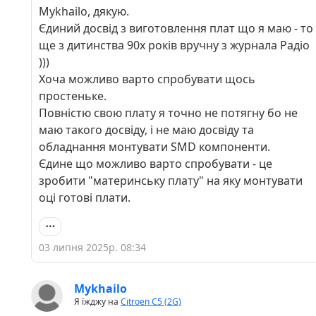
кабельний монтаж, правда там було дуже
Mykhailo, дякую.
більше дротів і сильно тісніший корпус.
Єдиний досвід з виготовлення плат що я маю - то
ще з дитинства 90х років вручну з журнала Радіо
)))
Хоча можливо варто спробувати щось
простеньке.
Повністю свою плату я точно не потягну бо не
маю такого досвіду, і не маю досвіду та
обладнання монтувати SMD компоненти.
Єдине що можливо варто спробувати - це
зробити "материнську плату" на яку монтувати
оці готові плати.
03 липня 2025р. 08:34
Mykhailo
Я їжджу на
Citroen C5 (2G)