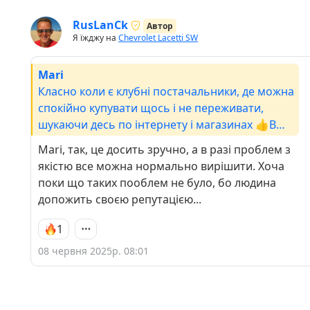
RusLanCk
Автор
Я їжджу на
Chevrolet Lacetti SW
Mari
Класно коли є клубні постачальники, де можна
спокійно купувати щось і не переживати,
шукаючи десь по інтернету і магазинах 👍В
нас також є такий хлопчина, вирішує багато
Mari, так, це досить зручно, а в разі проблем з
питань і не потрібно шукати))
якістю все можна нормально вирішити. Хоча
поки що таких пооблем не було, бо людина
допожить своєю репутацією...
1
08 червня 2025р. 08:01