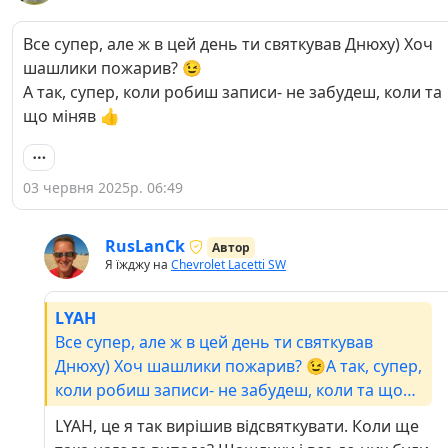
Все супер, але ж в цей день ти святкував Днюху) Хоч
шашлики пожарив? 😉
А так, супер, коли робиш записи- не забудеш, коли та
що міняв 👍
03 червня 2025р. 06:49
RusLanCk
Автор
Я їжджу на
Chevrolet Lacetti SW
LYAH
Все супер, але ж в цей день ти святкував
Днюху) Хоч шашлики пожарив? 😉А так, супер,
коли робиш записи- не забудеш, коли та що
міняв 👍
LYAH, це я так вирішив відсвяткувати. Коли ще