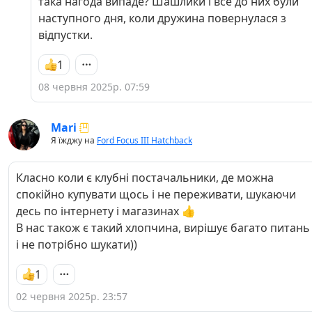
така нагода випаде? Шашлики і все до них були
наступного дня, коли дружина повернулася з
відпустки.
1
08 червня 2025р. 07:59
Mari
Я їжджу на
Ford Focus III Hatchback
Класно коли є клубні постачальники, де можна
спокійно купувати щось і не переживати, шукаючи
десь по інтернету і магазинах 👍
В нас також є такий хлопчина, вирішує багато питань
і не потрібно шукати))
1
02 червня 2025р. 23:57