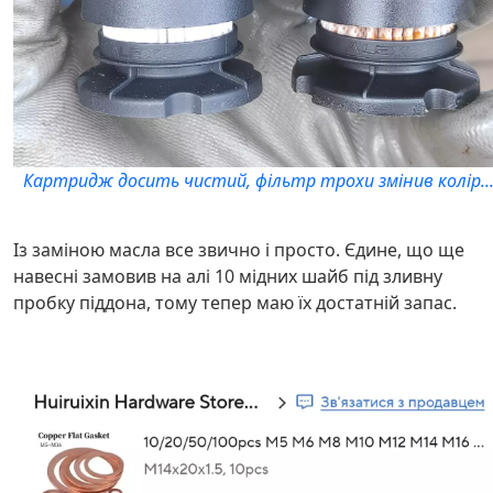
Картридж досить чистий, фільтр трохи змінив колір..
Із заміною масла все звично і просто. Єдине, що ще
навесні замовив на алі 10 мідних шайб під зливну
пробку піддона, тому тепер маю їх достатній запас.