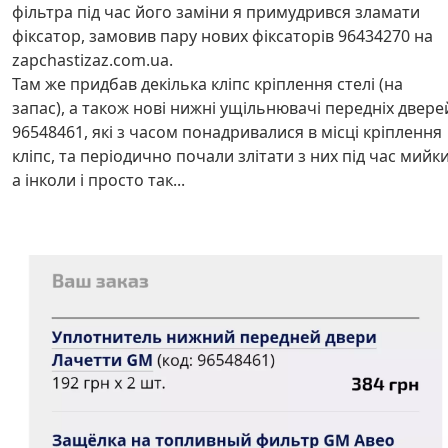
фільтра під час його заміни я примудрився зламати
фіксатор, замовив пару нових фіксаторів 96434270 на
zapchastizaz.com.ua.
Там же придбав декілька кліпс кріплення стелі (на
запас), а також нові нижні ущільнювачі передніх двере
96548461, які з часом понадривалися в місці кріплення
кліпс, та періодично почали злітати з них під час мийки
а інколи і просто так...