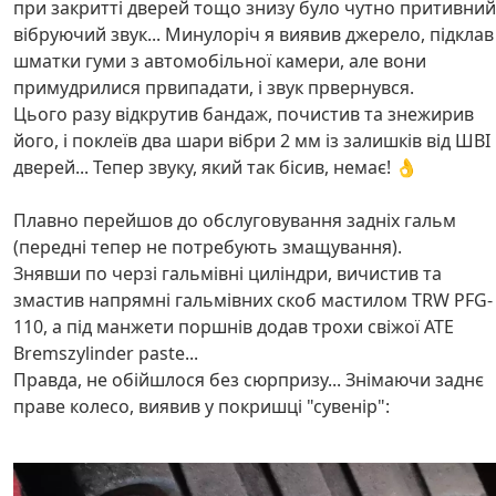
при закритті дверей тощо знизу було чутно притивний
вібруючий звук... Минулоріч я виявив джерело, підклав
шматки гуми з автомобільної камери, але вони
примудрилися првипадати, і звук првернувся.
Цього разу відкрутив бандаж, почистив та знежирив
його, і поклеїв два шари вібри 2 мм із залишків від ШВІ
дверей... Тепер звуку, який так бісив, немає! 👌
Плавно перейшов до обслуговування задніх гальм
(передні тепер не потребують змащування).
Знявши по черзі гальмівні циліндри, вичистив та
змастив напрямні гальмівних скоб мастилом TRW PFG-
110, а під манжети поршнів додав трохи свіжої ATE
Bremszylinder paste...
Правда, не обійшлося без сюрпризу... Знімаючи заднє
праве колесо, виявив у покришці "сувенір":