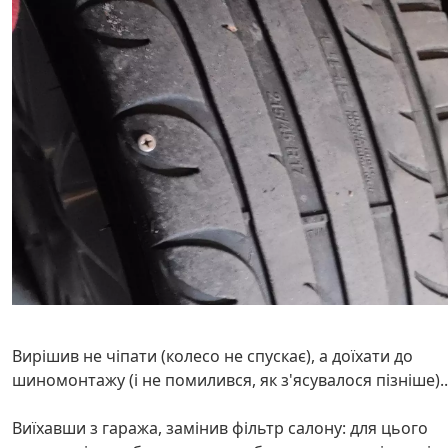
Вирішив не чіпати (колесо не спускає), а доїхати до
шиномонтажу (і не помилився, як з'ясувалося пізніше)..
Виїхавши з гаража, замінив фільтр салону: для цього