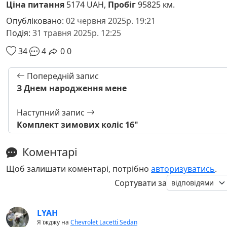
Ціна питання
5174 UAH,
Пробіг
95825 км.
Опубліковано:
02 червня 2025р. 19:21
Подія:
31 травня 2025р. 12:25
34
4
0
0
Попередній запис
З Днем народження мене
Наступний запис
Комплект зимових коліс 16"
Коментарі
Щоб залишати коментарі, потрібно
авторизуватись
.
Сортувати за
LYAH
Я їжджу на
Chevrolet Lacetti Sedan