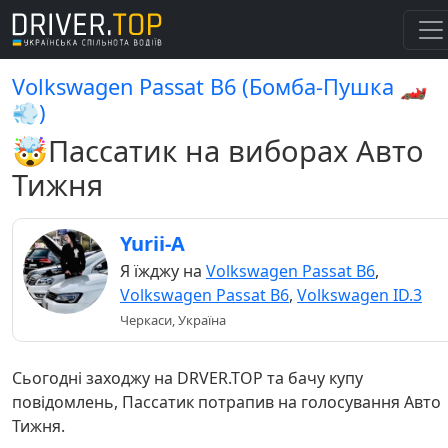
Volkswagen Passat B6 (Бомба-Пушка 🏎️
💨)
🤯Пассатик на виборах Авто
Тижня
Yurii-A
Я їжджу на
Volkswagen Passat B6
,
Volkswagen Passat B6
,
Volkswagen ID.3
Черкаси, Україна
Сьогодні заходжу на DRVER.TOP та бачу купу
повідомлень, Пассатик потрапив на голосування Авто
Тижня.