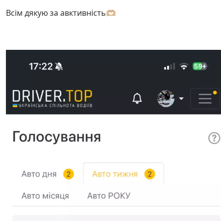
Всім дякую за авктивність🫶🏼