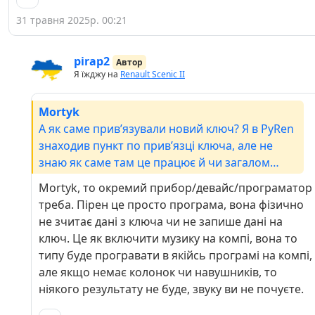
31 травня 2025р. 00:21
pirap2
Автор
Я їжджу на
Renault Scenic II
Mortyk
А як саме привʼязували новий ключ? Я в PyRen
знаходив пункт по привʼязці ключа, але не
знаю як саме там це працює й чи загалом
можливо це зробити за доплату функціоналу
Mortyk, то окремий прибор/девайс/програматор
тієї програми.
треба. Пірен це просто програма, вона фізично
не зчитає дані з ключа чи не запише дані на
ключ. Це як включити музику на компі, вона то
типу буде програвати в якійсь програмі на компі,
але якщо немає колонок чи навушників, то
ніякого результату не буде, звуку ви не почуєте.