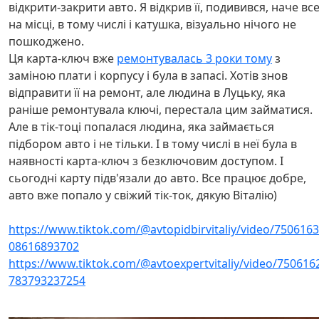
відкрити-закрити авто. Я відкрив її, подивився, наче вс
на місці, в тому числі і катушка, візуально нічого не
пошкоджено.
Ця карта-ключ вже
ремонтувалась 3 роки тому
з
заміною плати і корпусу і була в запасі. Хотів знов
відправити її на ремонт, але людина в Луцьку, яка
раніше ремонтувала ключі, перестала цим займатися.
Але в тік-тоці попалася людина, яка займається
підбором авто і не тільки. І в тому числі в неї була в
наявності карта-ключ з безключовим доступом. І
сьогодні карту підв'язали до авто. Все працює добре,
авто вже попало у свіжий тік-ток, дякую Віталію)
https://www.tiktok.com/@avtopidbirvitaliy/video/750616
08616893702
https://www.tiktok.com/@avtoexpertvitaliy/video/750616
783793237254