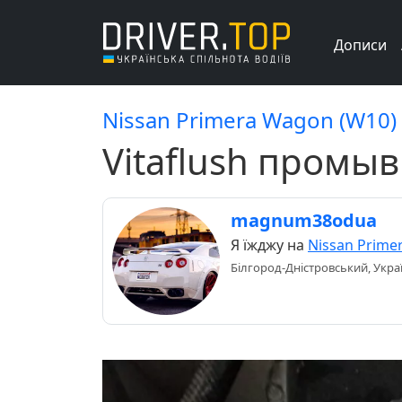
Дописи
Nissan Primera Wagon (W10)
Vitaflush промыв
magnum38odua
Я їжджу на
Nissan Prime
Білгород-Дністровський, Укра