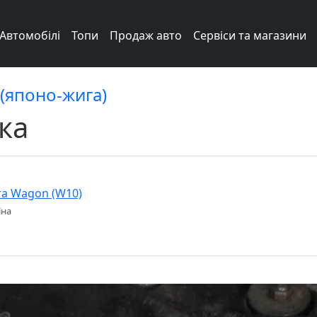
Автомобілі
Топи
Продаж авто
Сервіси та магазини
 (японо-жига)
ка
ra Wagon (W10)
їна