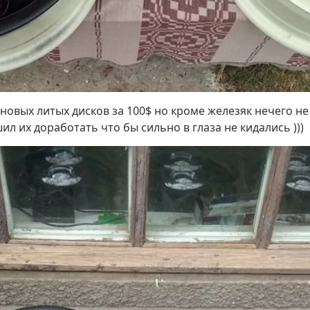
новых литых дисков за 100$ но кроме железяк нечего не
шил их доработать что бы сильно в глаза не кидались )))