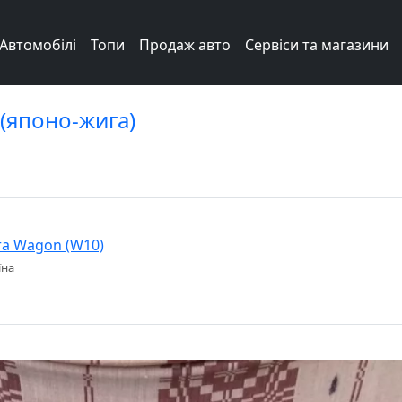
Автомобілі
Топи
Продаж авто
Сервіси та магазини
 (японо-жига)
ra Wagon (W10)
їна