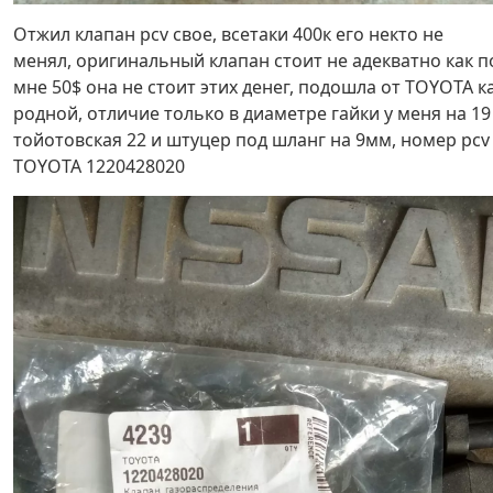
Отжил клапан pcv свое, всетаки 400к его некто не
менял, оригинальный клапан стоит не адекватно как п
мне 50$ она не стоит этих денег, подошла от TOYOTA к
родной, отличие только в диаметре гайки у меня на 19
тойотовская 22 и штуцер под шланг на 9мм, номер pcv
TOYOTA 1220428020