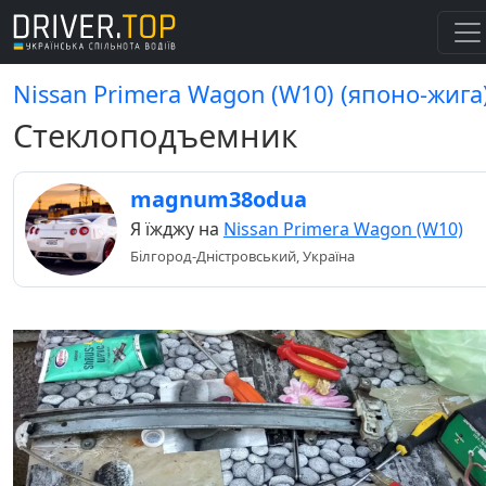
Nissan Primera Wagon (W10) (японо-жига
Стеклоподъемник
magnum38odua
Я їжджу на
Nissan Primera Wagon (W10)
Білгород-Дністровський, Україна