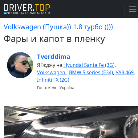
Volkswagen (Пушка)) 1.8 турбо ))))
Фары и капот в пленку
Tverddima
Я їжджу на
Hyundai Santa Fe (3G)
,
Volkswagen
,
BMW 5 series (E34)
,
УАЗ 469
,
Infiniti FX (2G)
Гостомель, Україна