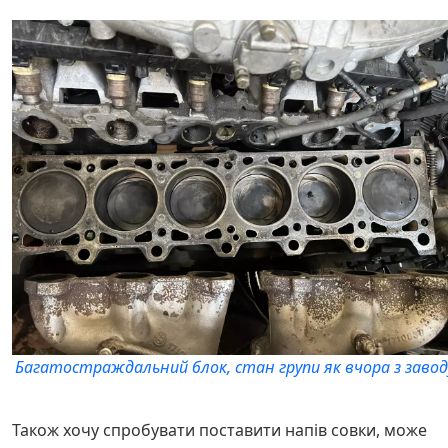
Багатостраждальний блок, стан групи як вчора з завод
Також хочу спробувати поставити напів совки, може