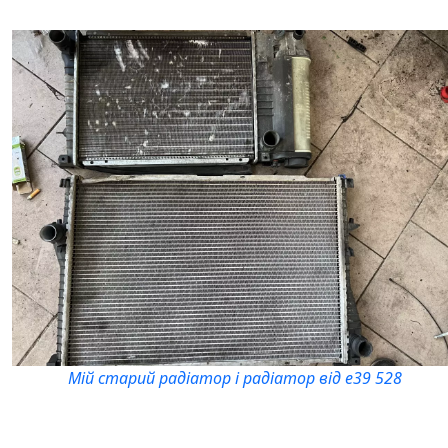
Мій старий радіатор і радіатор від е39 528