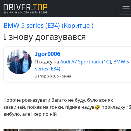
BMW 5 series (E34) (Коритце )
І знову догазувався
Igor0006
Я їжджу на
Audi A7 Sportback (1G)
,
BMW 5
series (E34)
Запоріжжя, Україна
Короче розказувати багато не буду, було все як
зазвичай, поїхав на гонки, підняв надув🤣 прокладку г
вибуло, але і хер по ній