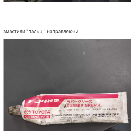
змастили "пальці" направляючи.