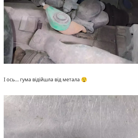
І ось... гума відійшла від метала 😲