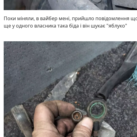
Поки міняли, в вайбер мені, прийшло повідомлення щ
ще у одного власника така біда і він шукає "яблуко"