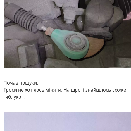
Почав пошуки.
Троси не хотілось міняти. На шроті знайшлось схоже
"яблуко".