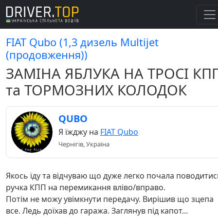
FIAT Qubo (1,3 дизель Multijet
(продовження))
ЗАМІНА ЯБЛУКА НА ТРОСІ КП
та ТОРМОЗНИХ КОЛОДОК
QUBO
Я їжджу на
FIAT Qubo
Чернігів, Україна
Якось їду та відчуваю що дуже легко почала поводитис
ручка КПП на перемикання вліво/вправо.
Потім не можу увімкнути передачу. Вирішив що зцепа
все. Ледь доїхав до гаража. Заглянув під капот...