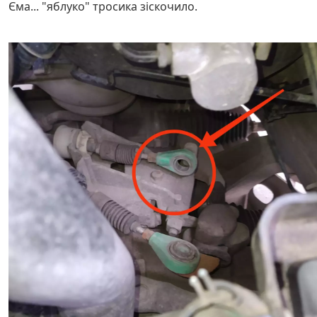
Єма... "яблуко" тросика зіскочило.