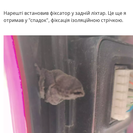
Нарешті встановив фіксатор у задній ліхтар. Це ще я
отримав у "спадок", фіксація ізоляційною стрічкою.