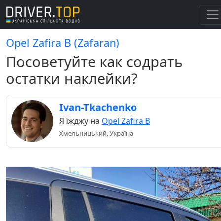
Opel Zafira B (Zafaran)
Посоветуйте как содрать
остатки наклейки?
Ivan-Tkachenko
Я їжджу на
Opel Zafira B
Хмельницький, Україна