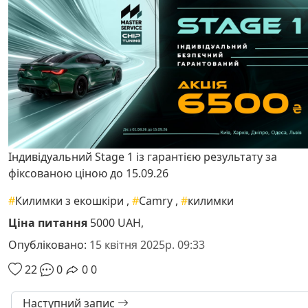
Індивідуальний Stage 1 із гарантією результату за
фіксованою ціною до 15.09.26
#
Килимки з екошкіри
,
#
Camry
,
#
килимки
Ціна питання
5000 UAH,
Опубліковано:
15 квітня 2025р. 09:33
22
0
0
0
Наступний запис