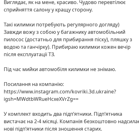
Виглядає, як на мене, красиво. Чудово перевтілює
сприйняття салону у кращу сторону.
Такі килимки потребують регулярного догляду)
Завжди вожу з собою у багажнику автомобільний
пилосос (достатньо для прибирання піску), пляшку з
водою та ганчірку). Прибираю килимки кожен вечір
після експлуатації ТЗ.
Під час мийки автомобіля килимки не знімаю.
Посилання на компанію:
https://www.instagram.com/kovriki.3d.ukraine?
igsh=MWdtbWRueHcxeXVrZg==
У комплект входить два підпʼятники. Підпʼятника
вистачає на 2-4 місяці. Компанія безкоштовно надсила
нові підпʼятники після зношення старих.