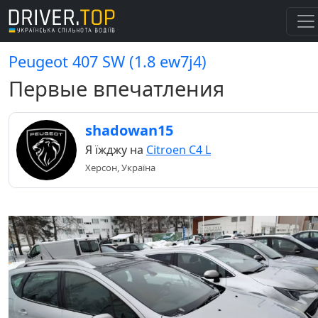
Peugeot 407 SW (1.8 ew7j4)
Первые впечатления
shadowan15
Я їжджу на
Citroen C4 L
Херсон, Україна