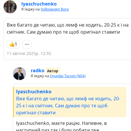
lyaschuchenko
Я їжджу на
Volkswagen Bora
Вже багато де читаю, що лемф не ходить, 20-25 к і на
смітник. Сам думаю про те щоб оригінал ставити
1
11 квітня 2025р. 12:55
radko
Автор
Я їжджу на
Hyundai Tucson (NX4)
lyaschuchenko
Вже багато де читаю, що лемф не ходить, 20-
25 к і на смітник. Сам думаю про те щоб
оригінал ставити
lyaschuchenko, маєте рацію. Напевне, в
наступний раз так і буду робити теж