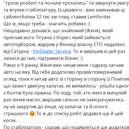
"трохи розбиті та почали тріскатись" та звернути увагу
та втулки стабілізатору. Із цікавого - вже замінював ці
сайлентблоки 22 тис км тому, ставив Lemforder.
Що ж, якщо треба - значить робимо :)
Нещодавно дізнався, що знайомий (Женя), який
пригнав мого Тігуана з Кореї і який займається
автопідбором, відкрив у Вінниці власну СТО недалеко
від Сатурну -
VinDealer Service
. То ж вирішив в цей раз
заїхати до них, підтримати бізнес :)
Рівно о 9 ранку, Женя вже чекав мене і одразу загнав
авто на яму. Від себе додатково провів поверхневий
огляд, поки я хитав авто зі сторону в сторону )) Помітив
що захист двигуну калатає, як виявилось - різьба одно
з болтів була зірвана. По ходу, той, хто мені в минулий
раз міняв масло, вирішив сильно не заморачуватись -
ну не закрутив до кінця, ну калатає та й нічого
страшного 😡 То ж до списку робіт додався ще й цей
косяк.
По стабілізатору - сказав, що подивляться ще додатко