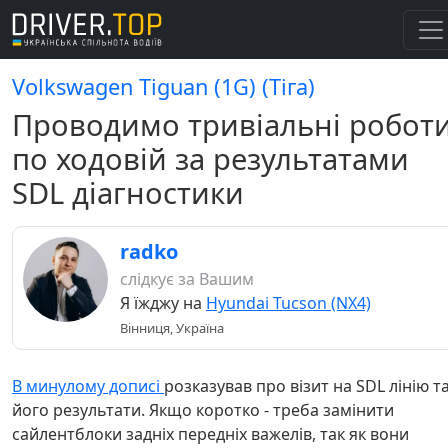
Volkswagen Tiguan (1G) (Тіга)
Проводимо тривіальні робот
по ходовій за результатами
SDL діагностики
radko
слідкує за Вашим
Я їжджу на
Hyundai Tucson (NX4)
Вінниця, Україна
В минулому дописі
розказував про візит на SDL лінію т
його результати. Якщо коротко - треба замінити
сайлентблоки задніх передніх важелів, так як вони