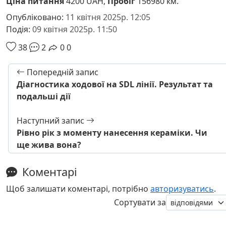
Ціна питання
4200 UAH,
Пробіг
156980 км.
Опубліковано:
11 квітня 2025р. 12:05
Подія:
09 квітня 2025р. 11:50
38
2
0
0
Попередній запис
Діагностика ходової на SDL лінії. Результат та
подальші дії
Наступний запис
Рівно рік з моменту нанесення кераміки. Чи
ще жива вона?
Коментарі
Щоб залишати коментарі, потрібно
авторизуватись
.
Сортувати за