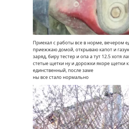
Приехал с работы все в норме, вечером ед
приежжаю домой, открываю капот и газую 
заряд, биру тестер и опа а тут 12.5 хот
стетые щетки ну и дорожки якоре щетки к
единственный, после заме
ны все стало нормально