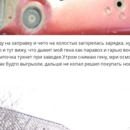
у на заправку и чето на холостых загорелась зарядка, 
и тут вижу, что дымит мой гена как паравоз и гарью вон
я лампочка тухнет при заводке.Утром снимаю гену, мри о
ак будто выгрызли, дальше не копал решил покупать но