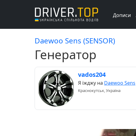
Дописи
Daewoo Sens (SENSOR)
Генератор
vados204
Я їжджу на
Daewoo Sens
Краснокутськ, Україна