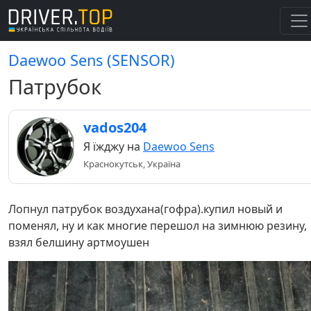
Daewoo Sens (SENSOR)
Патрубок
vados204
Я їжджу на
Daewoo Sens
Краснокутськ, Україна
Лопнул патрубок воздухана(гофра).купил новый и
поменял, ну и как многие перешол на зимнюю резину,
взял белшину артмоушен