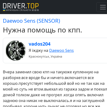
Daewoo Sens (SENSOR)
Нужна помощь по кпп.
vados204
Я їжджу на
Daewoo Sens
Краснокутськ, Україна
Вчера заменил свою кпп на такуюже купленную на
разборке.все вроде бы и ничего.включается все
хорошо.пресутствует небольшой вой но не так как на
моей но суть не втом.выехал из гаража задом и поехал
домой толком даже не прогрел .когда опять включил
заднюю она никак не выключалась.я и на заглушеной
пробывал .короче чуть рычаг не оторвал но все же