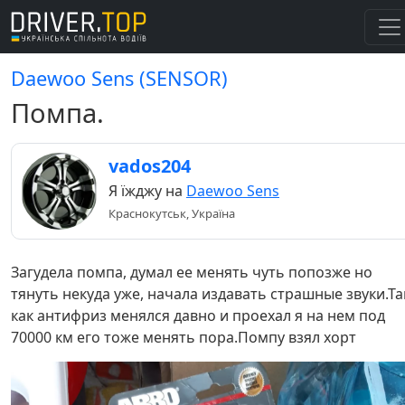
Daewoo Sens (SENSOR)
Помпа.
vados204
Я їжджу на
Daewoo Sens
Краснокутськ, Україна
Загудела помпа, думал ее менять чуть попозже но
тянуть некуда уже, начала издавать страшные звуки.Та
как антифриз менялся давно и проехал я на нем под
70000 км его тоже менять пора.Помпу взял хорт