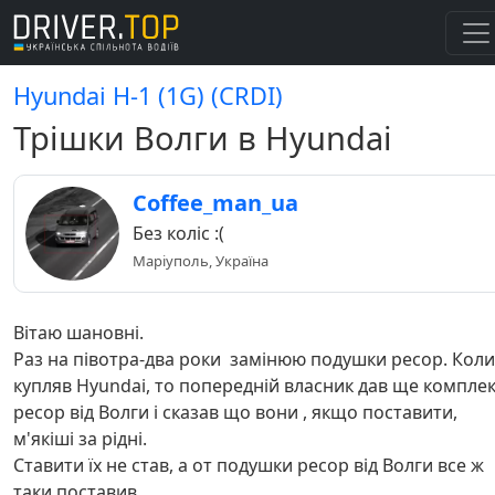
Hyundai H-1 (1G) (CRDI)
Трішки Волги в Hyundai
Coffee_man_ua
Без коліс :(
Маріуполь, Україна
Вітаю шановні.
Раз на півотра-два роки замінюю подушки ресор. Коли
купляв Hyundai, то попередній власник дав ще компле
ресор від Волги і сказав що вони , якщо поставити,
м'якіші за рідні.
Ставити їх не став, а от подушки ресор від Волги все ж
таки поставив.