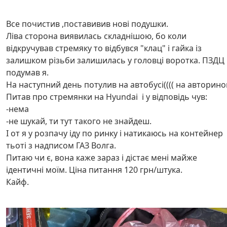
Все почистив ,поставивив нові подушки.
Ліва сторона виявилась складнішою, бо коли
відкручував стремяку то відбувся "клац" і гайка із
залишком різьби залишилась у головці воротка. ПЗДЦ
подумав я.
На наступний день потулив на автобусі(((( на авторино
Питав про стремянки на Hyundai і у відповідь чув:
-нема
-не шукай, ти тут такого не знайдеш.
І от я у розпачу іду по ринку і натикаюсь на контейнер
тьоті з надписом ГАЗ Волга.
Питаю чи є, вона каже зараз і дістає мені майже
ідентичні моїм. Ціна питання 120 грн/штука.
Кайф.