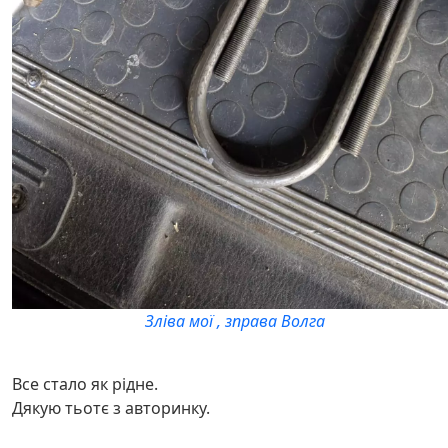
Зліва мої , зправа Волга
Все стало як рідне.
Дякую тьотє з авторинку.