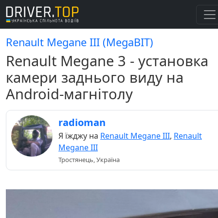
Renault Megane III (MegaBIT)
Renault Megane 3 - установка
камери заднього виду на
Android-магнітолу
radioman
Я їжджу на
Renault Megane III
,
Renault
Megane III
Тростянець, Україна