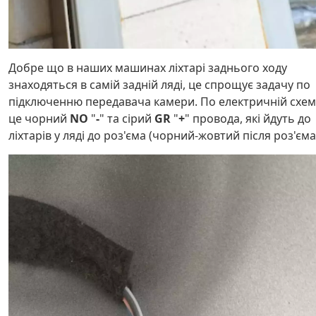
Добре що в наших машинах ліхтарі заднього ходу
знаходяться в самій задній ляді, це спрощує задачу по
підключенню передавача камери. По електричній схем
це чорний
NO
"
-
" та сірий
GR
"
+
" провода, які йдуть до
ліхтарів у ляді до роз'єма (чорний-жовтий після роз'єма