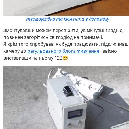
термоусадка та ізолента в допомогу
Змонтувавши можем перевірити, увімкнувши задню,
повинен загорітись світлодіод на приймачі.
Я крім того спробував, як буде працювати, підключив
камеру до
регульованого блока живлення
, звісно
виставивши на ньому 12В😀