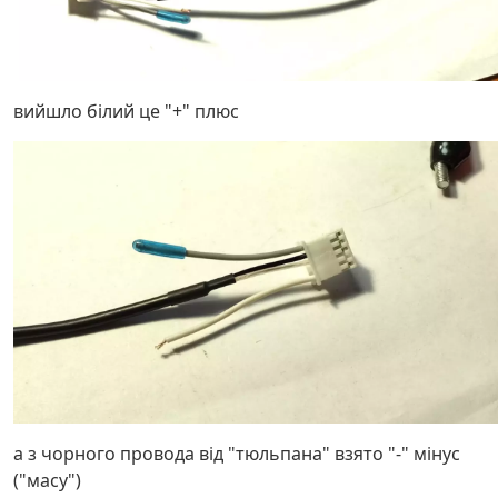
вийшло білий це "+" плюс
а з чорного провода від "тюльпана" взято "-" мінус
("масу")