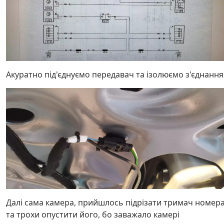
Акуратно під'єднуємо передавач та ізолюємо з'єднання
Далі сама камера, прийшлось підрізати тримач номер
та трохи опустити його, бо заважало камері