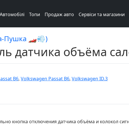
Автомобілі
Топи
Продаж авто
Сервіси та магазини
а-Пушка 🏎️💨)
ль датчика объёма сал
assat B6
,
Volkswagen Passat B6
,
Volkswagen ID.3
ельно кнопка отключения датчика объёма и колокол сигн