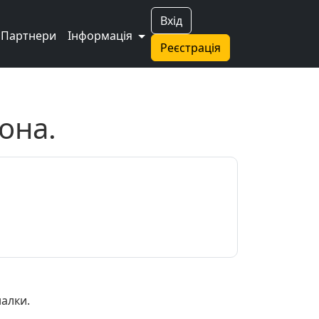
Вхід
Партнери
Інформація
Реєстрація
она.
алки.