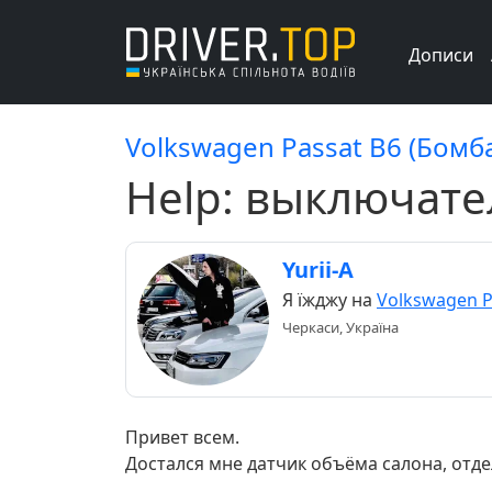
Дописи
Volkswagen Passat B6 (Бомб
Help: выключате
Yurii-A
Я їжджу на
Volkswagen P
Черкаси, Україна
Привет всем.
Достался мне датчик объёма салона, отд