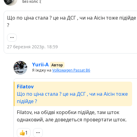
Без коліс :(
Що по ціна стала ? це на ДСГ , чи на Аісін тоже підійде
?
27 березня 2023р. 18:59
Yurii-A
Автор
Я їжджу на
Volkswagen Passat B6
Filatov
Що по ціна стала ? це на ДСГ , чи на Аісін тоже
підійде ?
Filatov, на обідві коробки підійде, там шток
однаковий, але доведеться провертати шток.
1