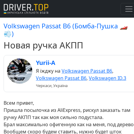
Volkswagen Passat B6 (Бомба-Пушка 🏎️
💨)
Новая ручка АКПП
Yurii-A
Я їжджу на
Volkswagen Passat B6
,
Volkswagen Passat B6
,
Volkswagen ID.3
Черкаси, Україна
Всем привет,
Пришла посылочка из AliExpress, рискул заказать там
ручку АКПП так как моя сильно подустала.
Брал максимально офигенную как на меня, под дерево
Вообщем скоро будем ставить, нужно будет шток