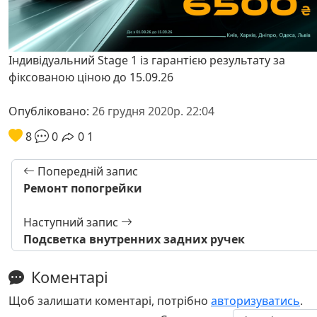
Індивідуальний Stage 1 із гарантією результату за
фіксованою ціною до 15.09.26
Опубліковано:
26 грудня 2020р. 22:04
8
0
0
1
Попередній запис
Ремонт попогрейки
Наступний запис
Подсветка внутренних задних ручек
Коментарі
Щоб залишати коментарі, потрібно
авторизуватись
.