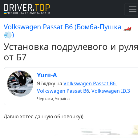
Volkswagen Passat B6 (Бомба-Пушка 🏎️
💨)
Установка подрулевого и рул
от Б7
Yurii-A
Я їжджу на
Volkswagen Passat B6
,
Volkswagen Passat B6
,
Volkswagen ID.3
Черкаси, Україна
Давно хотел данную обновочку))