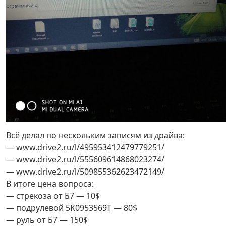
Всё делал по нескольким записям из драйва:
— www.drive2.ru/l/495953412479779251/
— www.drive2.ru/l/555609614868023274/
— www.drive2.ru/l/509855362623472149/
В итоге цена вопроса:
— стрекоза от Б7 — 10$
— подрулевой 5K0953569Т — 80$
— руль от Б7 — 150$