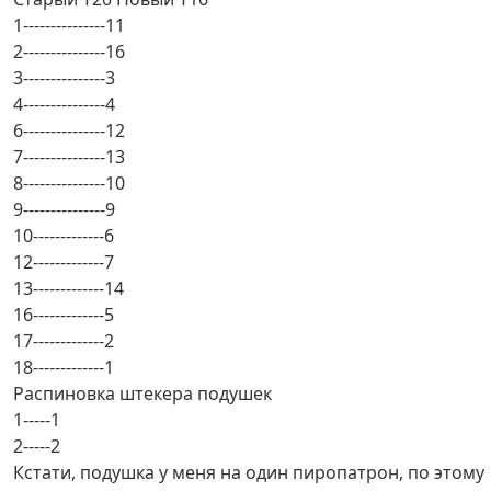
1---------------11
2---------------16
3---------------3
4---------------4
6---------------12
7---------------13
8---------------10
9---------------9
10-------------6
12-------------7
13-------------14
16-------------5
17-------------2
18-------------1
Распиновка штекера подушек
1-----1
2-----2
Кстати, подушка у меня на один пиропатрон, по этому