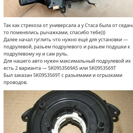
Так как стрекоза от универсала а у Стаса была от седан
то поменялись рычажками, спасибо тебе)))
Далее начал гуглить что нужно ещё для установки —
подрулевой, разьем подрулевого и разьем подушки к
подрулевому ну и сам руль.
Для нашего авто нужен максимальный подрулевой их
есть 2 варианта — 5K0953569AS или 5K0953569T
Был заказан 5K0953569Т с разьемами и огрызками
проводов.