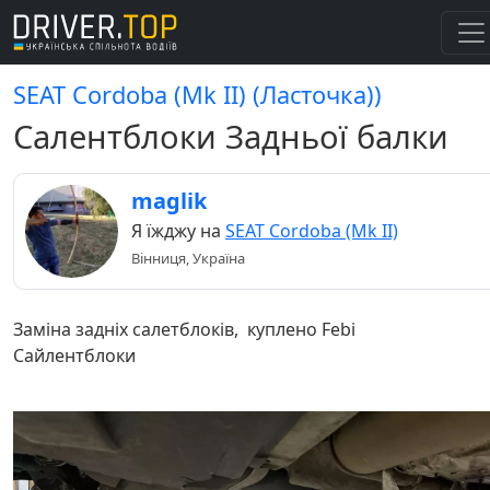
SEAT Cordoba (Mk II) (Ласточка))
Салентблоки Задньої балки
maglik
Я їжджу на
SEAT Cordoba (Mk II)
Вінниця, Україна
Заміна задніх салетблоків, куплено Febi
Сайлентблоки