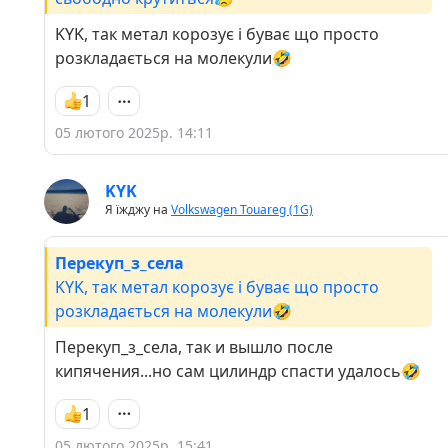
KYK, так метал корозує і буває що просто
розкладається на молекули🤣
1
05 лютого 2025р. 14:11
KYK
Я їжджу на
Volkswagen Touareg (1G)
Перекуп_з_села
KYK, так метал корозує і буває що просто
розкладається на молекули🤣
Перекуп_з_села, так и вышло после
кипячения...но сам цилиндр спасти удалось🤣
1
05 лютого 2025р. 15:41