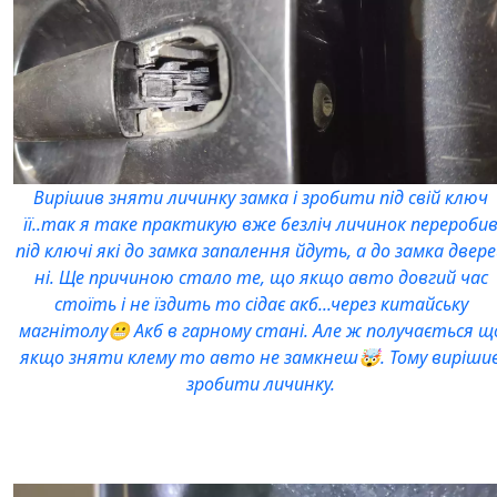
Вирішив зняти личинку замка і зробити під свій ключ
її..так я таке практикую вже безліч личинок перероби
під ключі які до замка запалення йдуть, а до замка двер
ні. Ще причиною стало те, що якщо авто довгий час
стоїть і не їздить то сідає акб...через китайську
магнітолу😬 Акб в гарному стані. Але ж получається щ
якщо зняти клему то авто не замкнеш🤯. Тому виріши
зробити личинку.