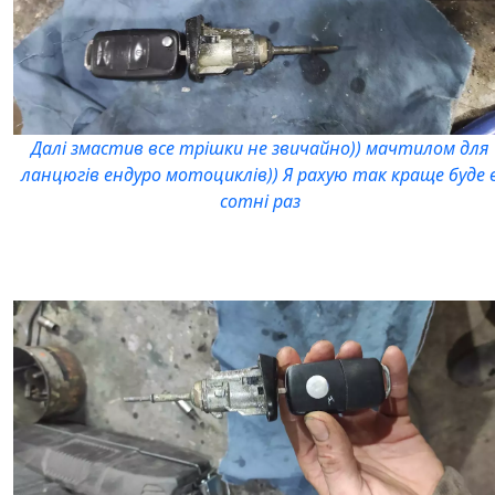
Далі змастив все трішки не звичайно)) мачтилом для
ланцюгів ендуро мотоциклів)) Я рахую так краще буде 
сотні раз