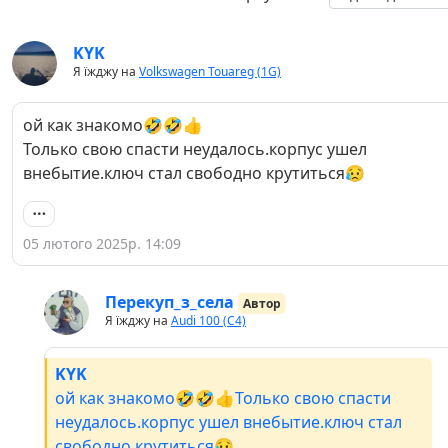
KYK
Я їжджу на
Volkswagen Touareg (1G)
ой как знакомо🤣🤣👍
Только свою спасти неудалось.корпус ушел
внебытие.ключ стал свободно крутиться😥
05 лютого 2025р. 14:09
Перекуп_з_села
Автор
Я їжджу на
Audi 100 (C4)
KYK
ой как знакомо🤣🤣👍Только свою спасти
неудалось.корпус ушел внебытие.ключ стал
свободно крутиться😥