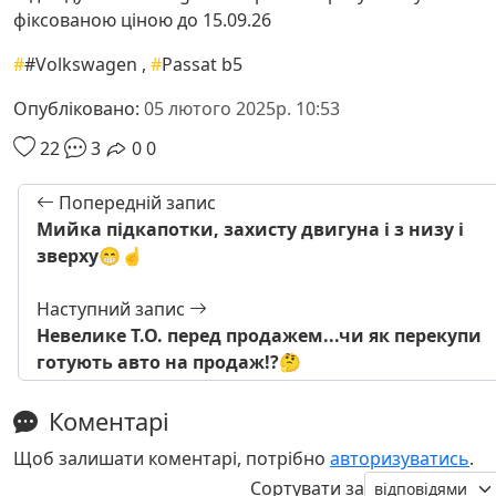
фіксованою ціною до 15.09.26
#
#Volkswagen
,
#
Passat b5
Опубліковано:
05 лютого 2025р. 10:53
22
3
0
0
Попередній запис
Мийка підкапотки, захисту двигуна і з низу і
зверху😁☝️
Наступний запис
Невелике Т.О. перед продажем...чи як перекупи
готують авто на продаж!?🤔
Коментарі
Щоб залишати коментарі, потрібно
авторизуватись
.
Сортувати за