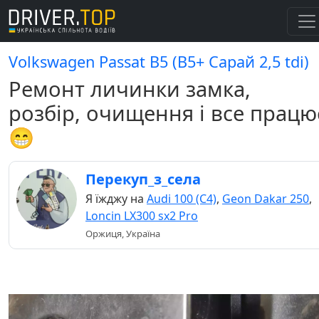
Volkswagen Passat B5 (B5+ Сарай 2,5 tdi)
Ремонт личинки замка,
розбір, очищення і все працю
😁
Перекуп_з_села
Я їжджу на
Audi 100 (C4)
,
Geon Dakar 250
,
Loncin LX300 sx2 Pro
Оржиця, Україна