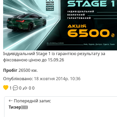
Індивідуальний Stage 1 із гарантією результату за
фіксованою ціною до 15.09.26
Пробіг
26500 км.
Опубліковано:
18 жовтня 2014р. 10:36
1
0
0
0
Попередній запис
Тизер)))))