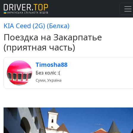
KIA Ceed (2G) (Белка)
Поездка на Закарпатье
(приятная часть)
Timosha88
Без коліс :(
Суми, Україна