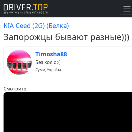
KIA Ceed (2G) (Белка)
Запорожцы бывают разные)))
Timosha88
Без коліс :(
Суми, Україна
Смотрите: