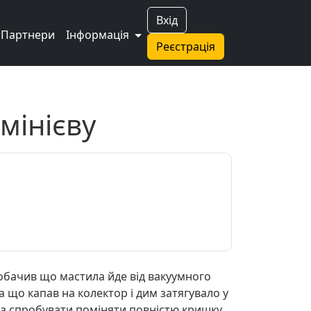
Вхід
Партнери
Інформація
Реєстрація
мінієву
обачив що мастила йде від вакуумного
а що капав на колектор і дим затягувало у
на спробувати поміняти повністю кришку