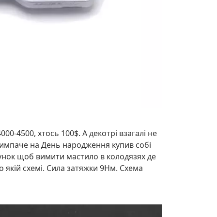
00-4500, хтось 100$. А декотрі взагалі не
 тимпаче на День народження купив собі
сунок щоб вимити мастило в колодязях де
 якій схемі. Сила затяжки 9Нм. Схема