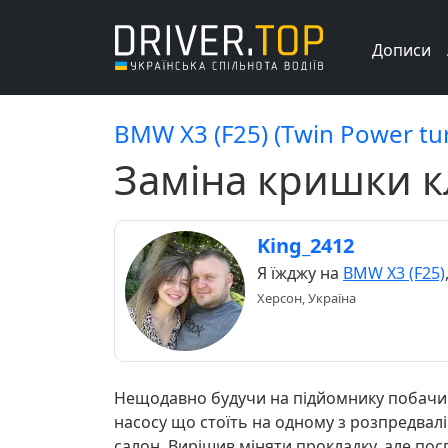
Дописи
BMW X3 (F25) (Twin Power tu
Заміна кришки к
King_2412
Я їжджу на
BMW X3 (F25)
Херсон, Україна
Нещодавно будучи на підйомнику побачив 
насосу що стоїть на одному з розпредвалі
салон. Вирішив міняти прокладку, але п