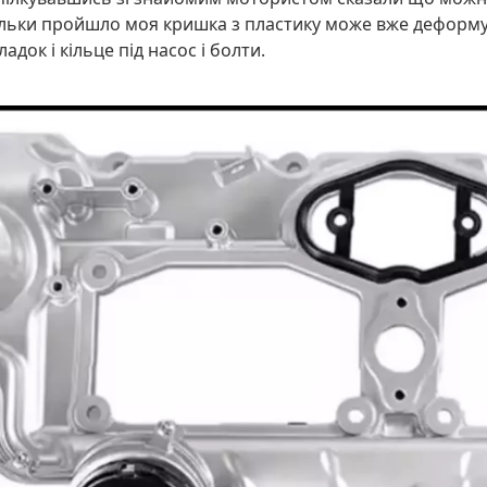
скільки пройшло моя кришка з пластику може вже деформув
док і кільце під насос і болти.