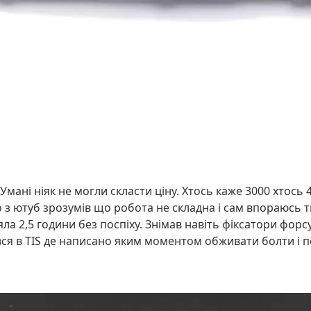
ні ніяк не могли скласти ціну. Хтось каже 3000 хтось 40
о з ютуб зрозумів що робота не складна і сам впораюсь
а 2,5 години без поспіху. Знімав навіть фіксатори фор
я в TIS де написано яким моментом обживати болти і по