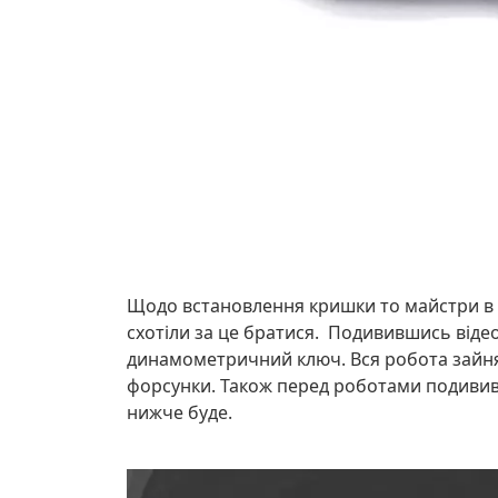
Щодо встановлення кришки то майстри в Ума
схотіли за це братися. Подивившись віде
динамометричний ключ. Вся робота зайнял
форсунки. Також перед роботами подививс
нижче буде.