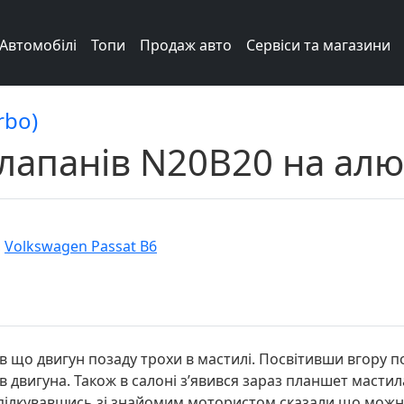
Автомобілі
Топи
Продаж авто
Сервіси та магазини
rbo)
лапанів N20B20 на алю
,
Volkswagen Passat B6
що двигун позаду трохи в мастилі. Посвітивши вгору п
в двигуна. Також в салоні зʼявився зараз планшет мастил
оспілкувавшись зі знайомим мотористом сказали що мож