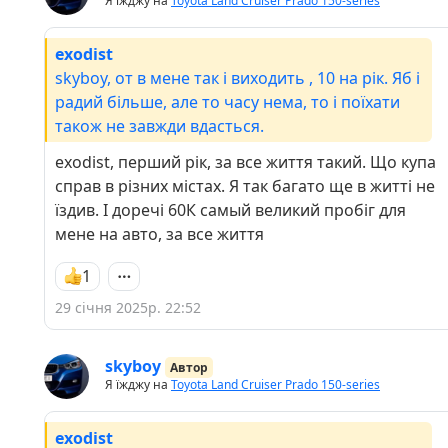
Я їжджу на
Toyota Land Cruiser Prado 150-series
exodist
skyboy, от в мене так і виходить , 10 на рік. Яб і
радий більше, але то часу нема, то і поїхати
також не завжди вдасться.
exodist, перший рік, за все життя такий. Що купа
справ в різних містах. Я так багато ще в житті не
їздив. І доречі 60К самый великий пробіг для
мене на авто, за все життя
1
29 січня 2025р. 22:52
skyboy
Автор
Я їжджу на
Toyota Land Cruiser Prado 150-series
exodist