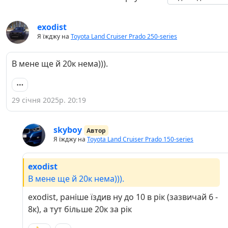
exodist
Я їжджу на
Toyota Land Cruiser Prado 250-series
В мене ще й 20к нема))).
29 січня 2025р. 20:19
skyboy
Автор
Я їжджу на
Toyota Land Cruiser Prado 150-series
exodist
В мене ще й 20к нема))).
exodist, раніше їздив ну до 10 в рік (зазвичай 6 -
8к), а тут більше 20к за рік