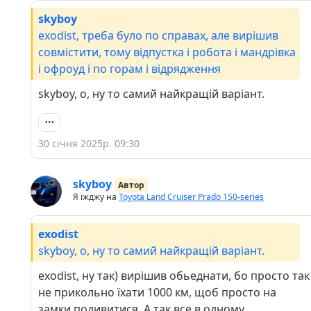
skyboy
exodist, треба було по справах, але вирішив
совмістити, тому відпустка і робота і мандрівка
і офроуд і по горам і відрядження
skyboy, о, ну то самий найкращій варіант.
30 січня 2025р. 09:30
skyboy
Автор
Я їжджу на
Toyota Land Cruiser Prado 150-series
exodist
skyboy, о, ну то самий найкращій варіант.
exodist, ну так) вирішив обьеднати, бо просто так
не прикольно їхати 1000 км, щоб просто на
замки подивитися. А так все в одному