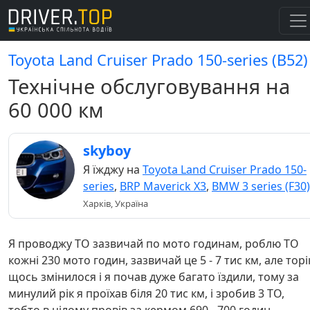
Toyota Land Cruiser Prado 150-series (B52)
Технічне обслуговування на
60 000 км
skyboy
Я їжджу на
Toyota Land Cruiser Prado 150-
series
,
BRP Maverick X3
,
BMW 3 series (F30)
Харків, Україна
Я проводжу ТО зазвичай по мото годинам, роблю ТО
кожні 230 мото годин, зазвичай це 5 - 7 тис км, але торі
щось змінилося і я почав дуже багато їздили, тому за
минулий рік я проїхав біля 20 тис км, і зробив 3 ТО,