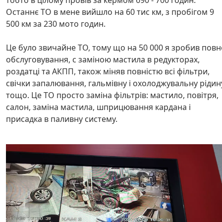
тобто в цілому провів за кермом 690 - 700 годин.
Останнє ТО в мене вийшло на 60 тис км, з пробігом 9
500 км за 230 мото годин.
Це було звичайне ТО, тому що на 50 000 я зробив повн
обслуговування, с заміною мастила в редукторах,
роздатці та АКПП, також міняв повністю всі фільтри,
свічки запалювання, гальмівну і охолоджувальну рідин
тощо. Це ТО просто заміна фільтрів: мастило, повітря,
салон, заміна мастила, шприцювання кардана і
присадка в паливну систему.