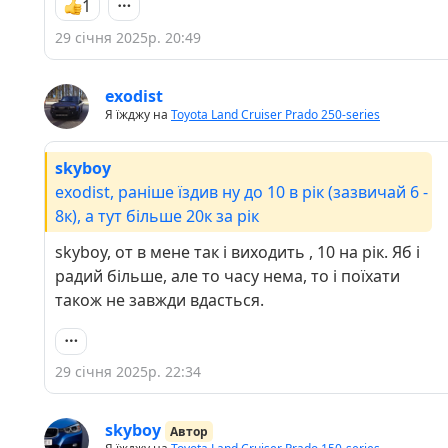
1
29 січня 2025р. 20:49
exodist
Я їжджу на
Toyota Land Cruiser Prado 250-series
skyboy
exodist, раніше їздив ну до 10 в рік (зазвичай 6 -
8к), а тут більше 20к за рік
skyboy, от в мене так і виходить , 10 на рік. Яб і
радий більше, але то часу нема, то і поїхати
також не завжди вдасться.
29 січня 2025р. 22:34
skyboy
Автор