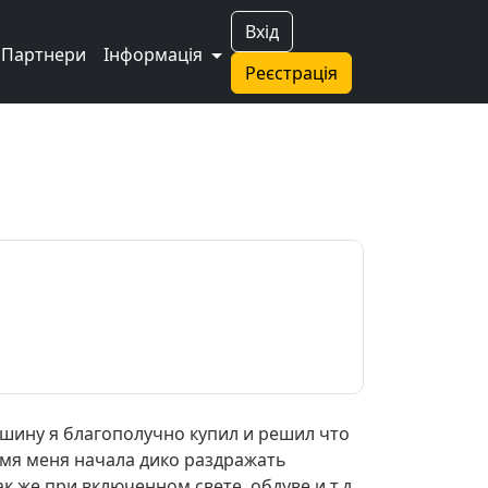
Вхід
Партнери
Інформація
Реєстрація
шину я благополучно купил и решил что
емя меня начала дико раздражать
 же при включенном свете, обдуве и т.д.