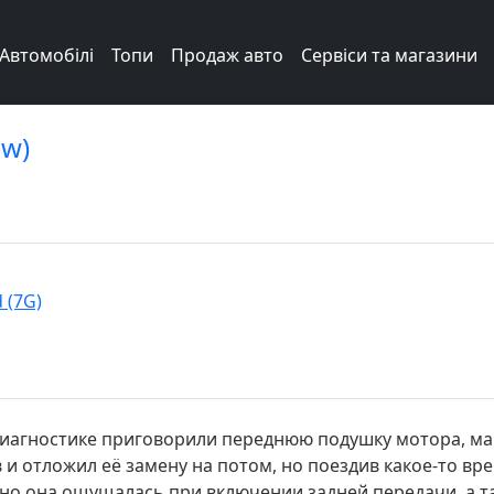
Автомобілі
Топи
Продаж авто
Сервіси та магазини
ow)
 (7G)
 диагностике приговорили переднюю подушку мотора, ма
 и отложил её замену на потом, но поездив какое-то вр
о она ощущалась при включении задней передачи, а так