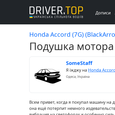
Дописи
Honda Accord (7G) (BlackArr
Подушка мотора
SomeStaff
Я їжджу на
Honda Accord
Одеса, Україна
Всем привет, когда я покупал машину на
она ещё потерпит немного издевательств
вибрация на светофорах и особенно сильн