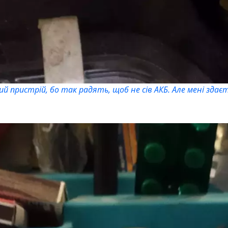
 пристрій, бо так радять, щоб не сів АКБ. Але мені здаєть