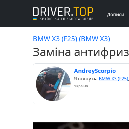
Дописи
BMW X3 (F25) (BMW X3)
Заміна антифриз
AndreyScorpio
Я їжджу на
BMW X3 (F25)
Україна