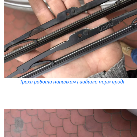
Трохи роботи напилком і вийшло норм вроді