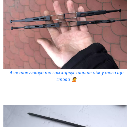
А як так глянув то сам корпус ширше ніж у того що
стояв 🤦