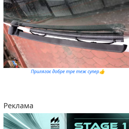
Прилягає добре тре теж супер👍
Реклама