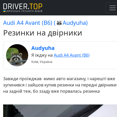
Audi A4 Avant (B6) (🦝Audyuha)
Резинки на двірники
Audyuha
Я їжджу на
Audi A4 Avant (B6)
Київ, Україна
Завжди проїжджав мимо авто магазину, і нарешті вже
зупинився і зайшов купив резинки на передні двірники 
на задній теж, бо ззаду вже порвалась резинка